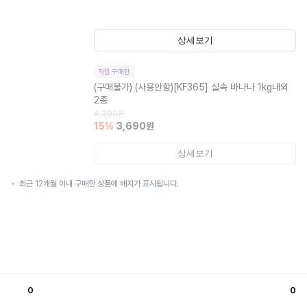
상세보기
직접 구매한
(구매불가)
(사용안함)[KF365] 실속 바나나 1kg내외
2종
4,390
원
15
%
3,690
원
상세보기
최근 12개월 이내 구매한 상품에 배지가 표시됩니다.
0
0