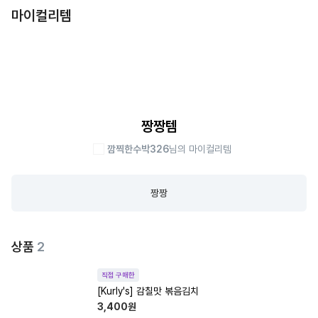
마이컬리템
짱짱템
깜찍한수박326
님의 마이컬리템
짱짱
상품
2
직접 구매한
[Kurly's] 감칠맛 볶음김치
3,400
원