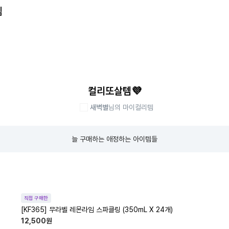
템
컬리또살템💜
새벽별
님의 마이컬리템
늘 구매하는 애정하는 아이템들
직접 구매한
[KF365] 무라벨 레몬라임 스파클링 (350mL X 24개)
12,500
원