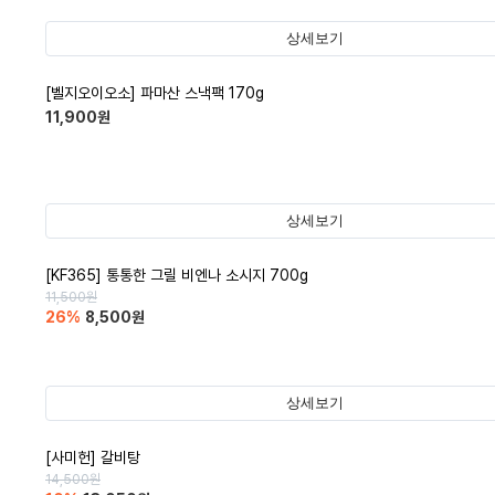
상세보기
[벨지오이오소] 파마산 스낵팩 170g
11,900
원
상세보기
[KF365] 통통한 그릴 비엔나 소시지 700g
11,500
원
26
%
8,500
원
상세보기
[사미헌] 갈비탕
14,500
원