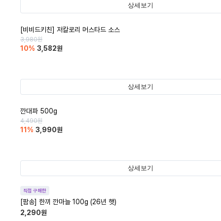
상세보기
[비비드키친] 저칼로리 머스타드 소스
3,980
원
10
%
3,582
원
상세보기
깐대파 500g
4,490
원
11
%
3,990
원
상세보기
직접 구매한
[팜송] 한끼 깐마늘 100g (26년 햇)
2,290
원