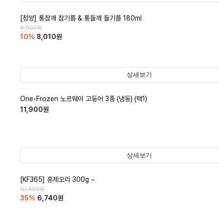
[청양] 통참깨 참기름 & 통들깨 들기름 180ml
8,900
원
10
%
8,010
원
상세보기
One-Frozen 노르웨이 고등어 3종 (냉동) (택1)
11,900
원
상세보기
[KF365] 훈제오리 300g ~
10,500
원
35
%
6,740
원