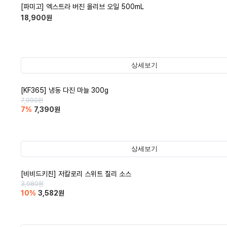
[파미고] 엑스트라 버진 올리브 오일 500mL
18,900
원
상세보기
[KF365] 냉동 다진 마늘 300g
7,990
원
7
%
7,390
원
상세보기
[비비드키친] 저칼로리 스위트 칠리 소스
3,980
원
10
%
3,582
원