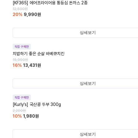
[KF365] 에어프라이어용 통등심 돈까스 2종
12,590
원
20
%
9,990
원
상세보기
직접 구매한
치밥하기 좋은 순살 바베큐치킨
15,990
원
16
%
13,431
원
상세보기
직접 구매한
[Kurly's] 국산콩 두부 300g
2,200
원
10
%
1,980
원
상세보기