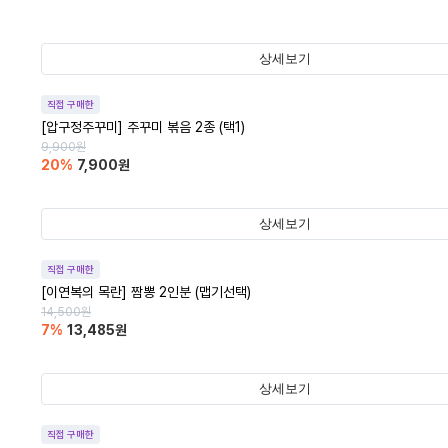
상세보기
직접 구매한
[압구정주꾸미] 주꾸미 볶음 2종 (택1)
9,900
원
20
%
7,900
원
상세보기
직접 구매한
[이연복의 목란] 짬뽕 2인분 (맵기선택)
14,500
원
7
%
13,485
원
상세보기
직접 구매한