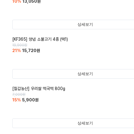
10
%
13,050
원
상세보기
[KF365] 양념 소불고기 4종 (택1)
19,900
원
21
%
15,720
원
상세보기
[칠갑농산] 우리쌀 떡국떡 800g
7,000
원
15
%
5,900
원
상세보기