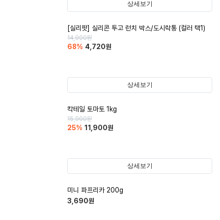
상세보기
[실리팟] 실리콘 투고 런치 박스/도시락통 (컬러 택1)
14,900
원
68
%
4,720
원
상세보기
칵테일 토마토 1kg
15,900
원
25
%
11,900
원
상세보기
미니 파프리카 200g
3,690
원