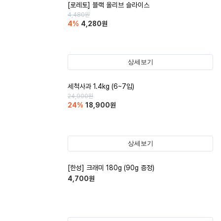
[로레토] 블랙 올리브 슬라이스
4,480
원
4
%
4,280
원
상세보기
세척사과 1.4kg (6~7입)
24,900
원
24
%
18,900
원
상세보기
[한성] 크래미 180g (90g 증정)
4,700
원