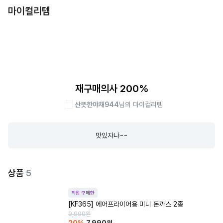
마이컬리템
재구매의사 200%
산뜻한야채944
님의 마이컬리템
맛있쟈냐~~
상품
5
직접 구매한
[KF365] 에어프라이어용 미니 돈까스 2종
9,990
원