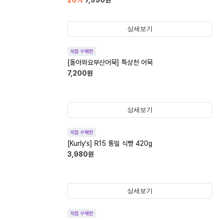
20
%
7,990
원
상세보기
직접 구매한
[돌아와요부산어묵] 특상천 어묵
7,200
원
상세보기
직접 구매한
[Kurly's] R15 통밀 식빵 420g
3,980
원
상세보기
직접 구매한