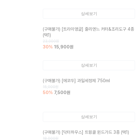
상세보기
(구매불가)
[트라이앵글] 줄리엔느 커터&조리도구 4종
(택1)
23,000
원
30
%
15,900
원
상세보기
(구매불가)
[에코두] 과일세정제 750ml
15,000
원
50
%
7,500
원
상세보기
(구매불가)
[닥터하우스] 트윙클 윈드가드 3종 (택1)
18,000
원