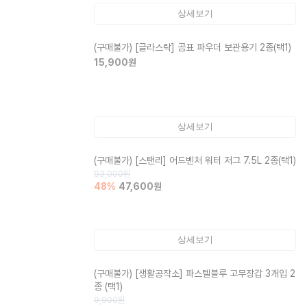
상세보기
(구매불가)
[글라스락] 곰표 파우더 보관용기 2종(택1)
15,900
원
상세보기
(구매불가)
[스탠리] 어드벤처 워터 저그 7.5L 2종(택1)
93,000
원
48
%
47,600
원
상세보기
(구매불가)
[생활공작소] 파스텔블루 고무장갑 3개입 2
종 (택1)
9,900
원