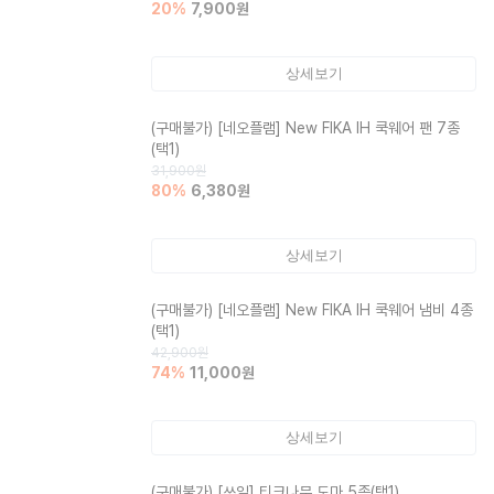
20
%
7,900
원
상세보기
(구매불가)
[네오플램] New FIKA IH 쿡웨어 팬 7종
(택1)
31,900
원
80
%
6,380
원
상세보기
(구매불가)
[네오플램] New FIKA IH 쿡웨어 냄비 4종
(택1)
42,900
원
74
%
11,000
원
상세보기
(구매불가)
[쓰임] 티크나무 도마 5종(택1)