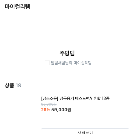
마이컬리템
주방템
달콤새콤
님의 마이컬리템
상품
19
[땡스소윤] 냉동용기 베스트팩A 혼합 13종
82,800
원
28
%
59,000
원
상세보기