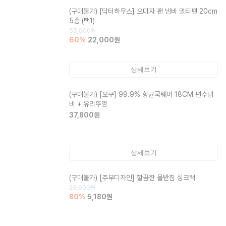
(구매불가)
[닥터하우스] 오미자 팬 냄비 멀티팬 20cm
5종 (택1)
55,000
원
60
%
22,000
원
상세보기
(구매불가)
[오쿠] 99.9% 항균쿡웨어 18CM 편수냄
비 + 유리뚜껑
37,800
원
상세보기
(구매불가)
[주부디자인] 깔끔한 물받침 싱크랙
25,900
원
80
%
5,180
원