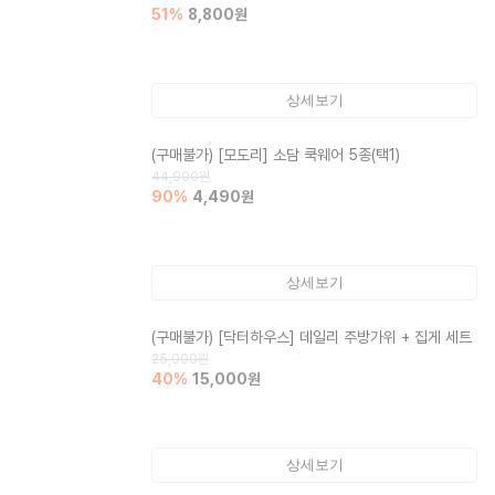
51
%
8,800
원
상세보기
(구매불가)
[모도리] 소담 쿡웨어 5종(택1)
44,900
원
90
%
4,490
원
상세보기
(구매불가)
[닥터하우스] 데일리 주방가위 + 집게 세트
25,000
원
40
%
15,000
원
상세보기