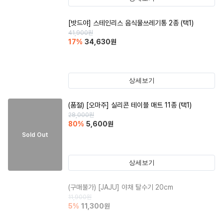
[밧드야] 스테인리스 음식물쓰레기통 2종 (택1)
41,900
원
17
%
34,630
원
상세보기
(품절)
[오마주] 실리콘 테이블 매트 11종 (택1)
28,000
원
80
%
5,600
원
Sold Out
상세보기
(구매불가)
[JAJU] 야채 탈수기 20cm
11,900
원
5
%
11,300
원