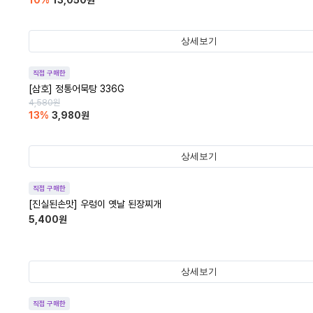
10
%
13,050
원
상세보기
직접 구매한
[삼호] 정통어묵탕 336G
4,580
원
13
%
3,980
원
상세보기
직접 구매한
[진실된손맛] 우렁이 옛날 된장찌개
5,400
원
상세보기
직접 구매한