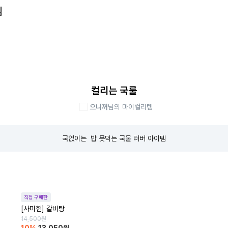
템
컬리는 국룰
으니꺼
님의 마이컬리템
국없이는  밥 못먹는 국물 러버 아이템
직접 구매한
[사미헌] 갈비탕
14,500
원