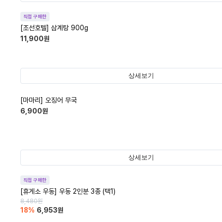
직접 구매한
[조선호텔] 삼계탕 900g
11,900
원
상세보기
[마마리] 오징어 무국
6,900
원
상세보기
직접 구매한
[휴게소 우동] 우동 2인분 3종 (택1)
8,480
원
18
%
6,953
원