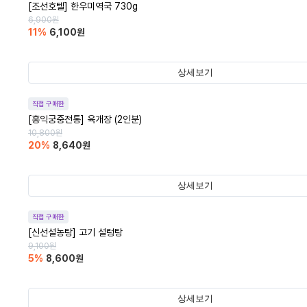
[조선호텔] 한우미역국 730g
6,900
원
11
%
6,100
원
상세보기
직접 구매한
[홍익궁중전통] 육개장 (2인분)
10,800
원
20
%
8,640
원
상세보기
직접 구매한
[신선설농탕] 고기 설렁탕
9,100
원
5
%
8,600
원
상세보기