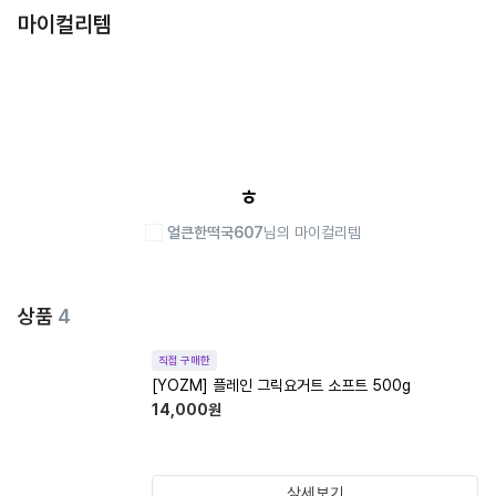
마이컬리템
ㅎ
얼큰한떡국607
님의 마이컬리템
상품
4
직접 구매한
[YOZM] 플레인 그릭요거트 소프트 500g
14,000
원
상세보기