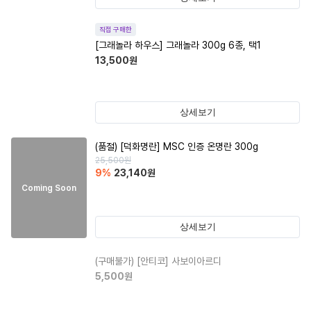
직접 구매한
[그래놀라 하우스] 그래놀라 300g 6종, 택1
13,500
원
상세보기
(품절)
[덕화명란] MSC 인증 온명란 300g
25,500
원
9
%
23,140
원
Coming Soon
상세보기
(구매불가)
[안티코] 사보이아르디
5,500
원