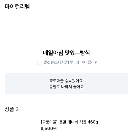
마이컬리템
매일아침 맛있는빵식
쫄깃한소세지714
님의 마이컬리템
교토마블 중독됐어요 

통밀도 나와서 좋아요
상품
2
[교토마블] 통밀 데니쉬 식빵 460g
8,500
원