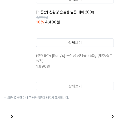
[바름팜] 친환경 손질한 잎몸 대파 200g
4,990
원
10
%
4,490
원
상세보기
(구매불가)
[Kurly's] 국산콩 콩나물 250g (제주콩/무
농약)
1,690
원
상세보기
최근 12개월 이내 구매한 상품에 배지가 표시됩니다.
0
0