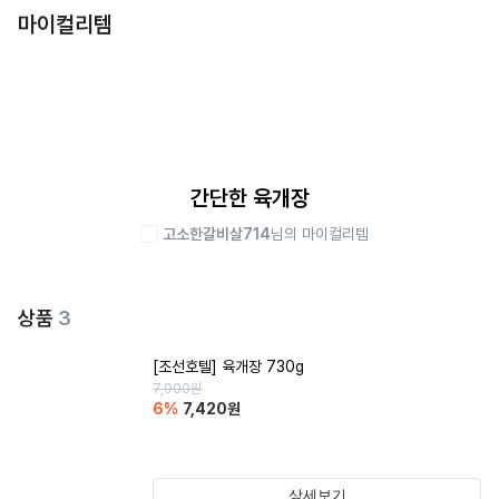
마이컬리템
간단한 육개장
고소한갈비살714
님의 마이컬리템
상품
3
[조선호텔] 육개장 730g
7,900
원
6
%
7,420
원
상세보기