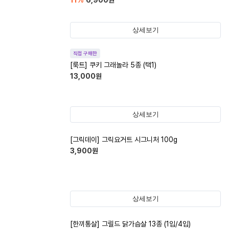
11
%
6,900
원
상세보기
직접 구매한
[룩트] 쿠키 그래놀라 5종 (택1)
13,000
원
상세보기
[그릭데이] 그릭요거트 시그니처 100g
3,900
원
상세보기
[한끼통살] 그릴드 닭가슴살 13종 (1입/4입)