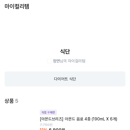
마이컬리템
식단
정연
님의 마이컬리템
다이어트 식단
상품
5
직접 구매한
[아몬드브리즈] 아몬드 음료 4종 (190mL X 6개)
7,780
원