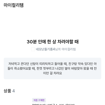
마이컬리템
30분 안에 한 상 차려야할 때
네모난들기름4
님의 마이컬리템
저녁먹고 온다던 신랑이 띠리릭하고 들어올 때, 친구랑 약속 있다던 아
들이 취소됐어요할 때, 한껏 멋부리고 나갔던 딸이 바람맞아 왔을 때 전 
이런 걸 차려요
상품
4
직접 구매한