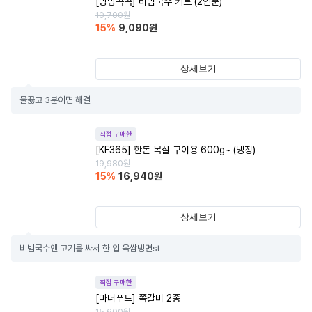
[방방곡곡] 비빔국수 키트 (2인분)
10,700
원
15
%
9,090
원
상세보기
물끓고 3분이면 해결
직접 구매한
[KF365] 한돈 목살 구이용 600g~ (냉장)
19,980
원
15
%
16,940
원
상세보기
비빔국수엔 고기를 싸서 한 입 육쌈냉면st
직접 구매한
[마더푸드] 쪽갈비 2종