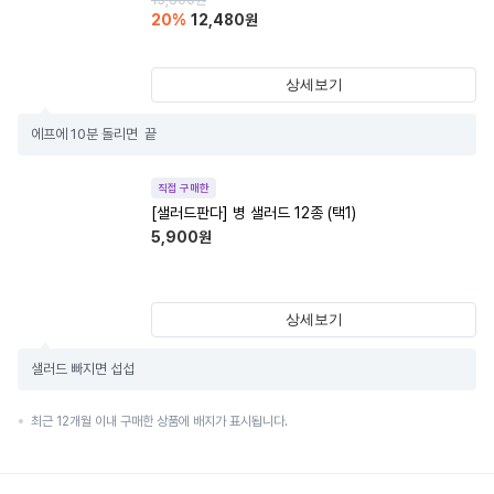
15,600
원
20
%
12,480
원
상세보기
에프에 10분 돌리면  끝
직접 구매한
[샐러드판다] 병 샐러드 12종 (택1)
5,900
원
상세보기
샐러드 빠지면 섭섭
최근 12개월 이내 구매한 상품에 배지가 표시됩니다.