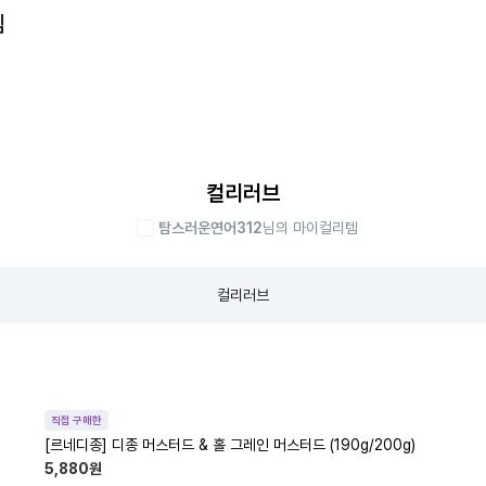
템
컬리러브
탐스러운연어312
님의 마이컬리템
컬리러브
직접 구매한
[르네디종] 디종 머스터드 & 홀 그레인 머스터드 (190g/200g)
5,880
원