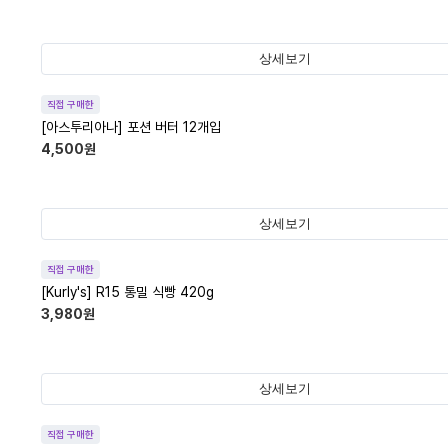
상세보기
직접 구매한
[아스투리아나] 포션 버터 12개입
4,500
원
상세보기
직접 구매한
[Kurly's] R15 통밀 식빵 420g
3,980
원
상세보기
직접 구매한