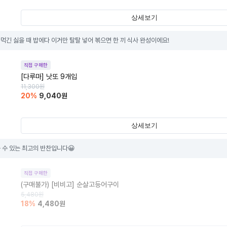
상세보기
먹긴 싫을 때 밥에다 이거만 탈탈 넣어 볶으면 한 끼 식사 완성이에요!
직접 구매한
[다루마] 낫또 9개입
11,300
원
20
%
9,040
원
상세보기
 수 있는 최고의 반찬입니다😀
직접 구매한
(구매불가)
[비비고] 순살고등어구이
5,480
원
18
%
4,480
원