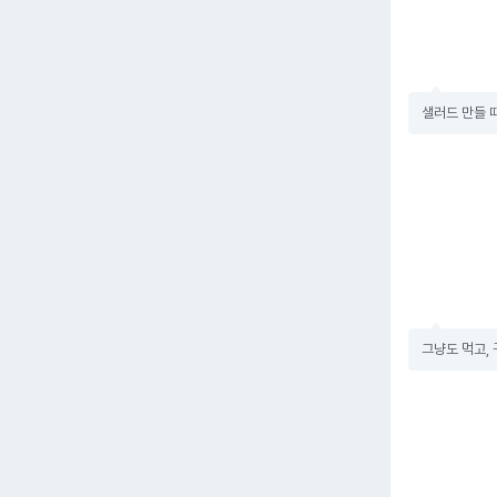
샐러드 만들 
그냥도 먹고,