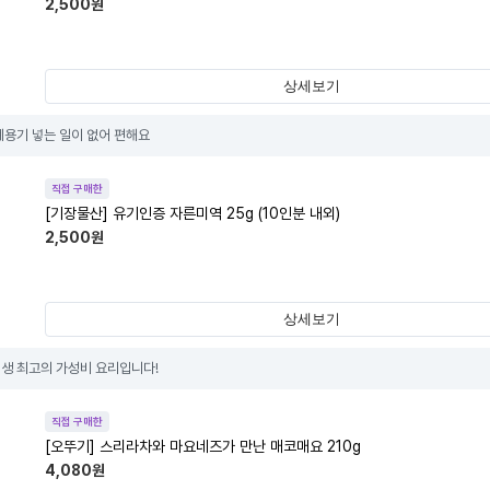
2,500
원
상세보기
폐용기 넣는 일이 없어 편해요
직접 구매한
[기장물산] 유기인증 자른미역 25g (10인분 내외)
2,500
원
상세보기
생 최고의 가성비 요리입니다!
직접 구매한
[오뚜기] 스리라차와 마요네즈가 만난 매코매요 210g
4,080
원