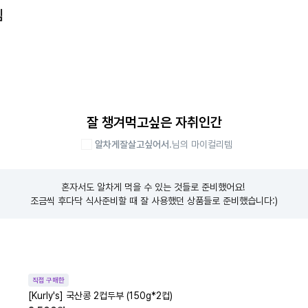
템
잘 챙겨먹고싶은 자취인간
알차게잘살고싶어서.
님의 마이컬리템
혼자서도 알차게 먹을 수 있는 것들로 준비했어요! 

조금씩 후다닥 식사준비할 때 잘 사용했던 상품들로 준비했습니다:)
직접 구매한
[Kurly's] 국산콩 2컵두부 (150g*2컵)