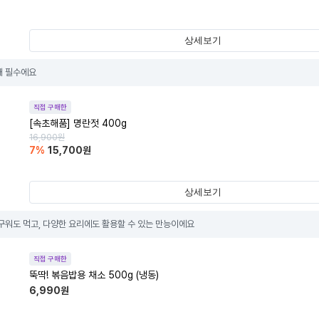
상세보기
때 필수에요
직접 구매한
[속초해품] 명란젓 400g
16,900
원
7
%
15,700
원
상세보기
 구워도 먹고, 다양한 요리에도 활용할 수 있는 만능이에요
직접 구매한
뚝딱! 볶음밥용 채소 500g (냉동)
6,990
원