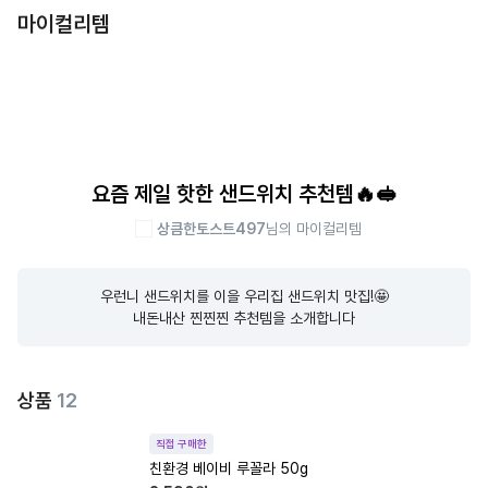
마이컬리템
요즘 제일 핫한 샌드위치 추천템🔥🥪
상큼한토스트497
님의 마이컬리템
우런니 샌드위치를 이을 우리집 샌드위치 맛집!🤩

내돈내산 찐찐찐 추천템을 소개합니다
상품
12
직접 구매한
친환경 베이비 루꼴라 50g