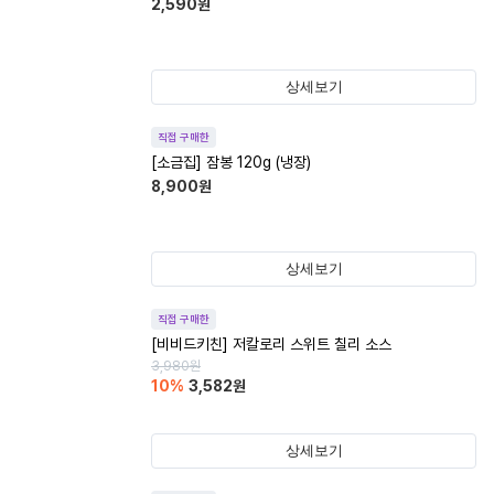
2,590
원
상세보기
직접 구매한
[소금집] 잠봉 120g (냉장)
8,900
원
상세보기
직접 구매한
[비비드키친] 저칼로리 스위트 칠리 소스
3,980
원
10
%
3,582
원
상세보기