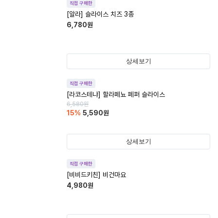
직접 구매한
[알라] 슬라이스 치즈 3종
6,780
원
상세보기
직접 구매한
[라코스테냐] 할라페뇨 페퍼 슬라이스
6,580
원
15
%
5,590
원
상세보기
직접 구매한
[비비드키친] 비건마요
4,980
원