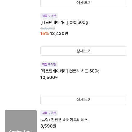
상세보기
직접 구매한
[타르틴베이커리] 슬랩 600g
15,800
원
15
%
13,430
원
상세보기
직접 구매한
[타르틴베이커리] 컨트리 하프 500g
10,500
원
상세보기
직접 구매한
(품절)
친환경 버터헤드레터스
3,590
원
Coming Soon