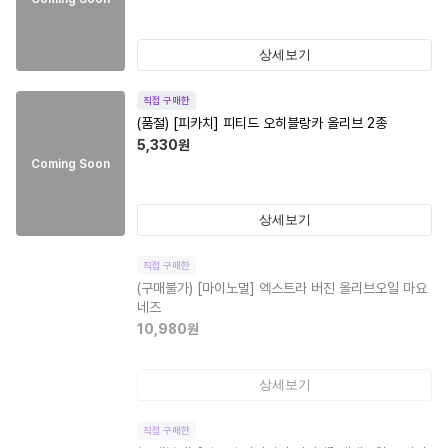
상세보기
직접 구매한
(품절)
[피카치] 피티드 오히블랑카 올리브 2종
5,330
원
Coming Soon
상세보기
직접 구매한
(구매불가)
[마이노멀] 엑스트라 버진 올리브오일 마요
네즈
10,980
원
상세보기
직접 구매한