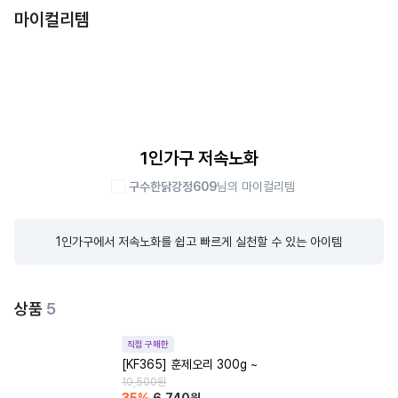
마이컬리템
1인가구 저속노화
구수한닭강정609
님의 마이컬리템
1인가구에서 저속노화를 쉽고 빠르게 실천할 수 있는 아이템
상품
5
직접 구매한
[KF365] 훈제오리 300g ~
10,500
원