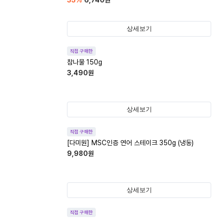
35
%
6,740
원
상세보기
직접 구매한
참나물 150g
3,490
원
상세보기
직접 구매한
[다미원] MSC인증 연어 스테이크 350g (냉동)
9,980
원
상세보기
직접 구매한