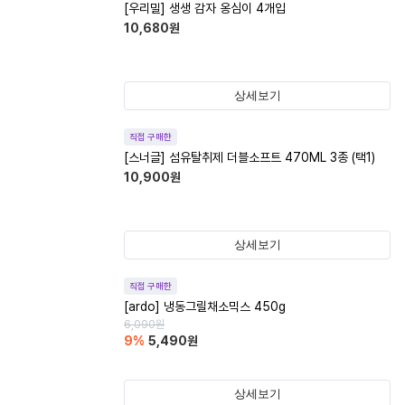
[우리밀] 생생 감자 옹심이 4개입
10,680
원
상세보기
직접 구매한
[스너글] 섬유탈취제 더블소프트 470ML 3종 (택1)
10,900
원
상세보기
직접 구매한
[ardo] 냉동그릴채소믹스 450g
6,090
원
9
%
5,490
원
상세보기