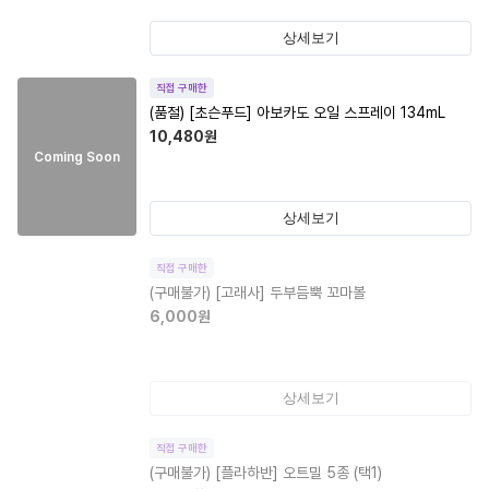
상세보기
직접 구매한
(품절)
[초슨푸드] 아보카도 오일 스프레이 134mL
10,480
원
Coming Soon
상세보기
직접 구매한
(구매불가)
[고래사] 두부듬뿍 꼬마볼
6,000
원
상세보기
직접 구매한
(구매불가)
[플라하반] 오트밀 5종 (택1)