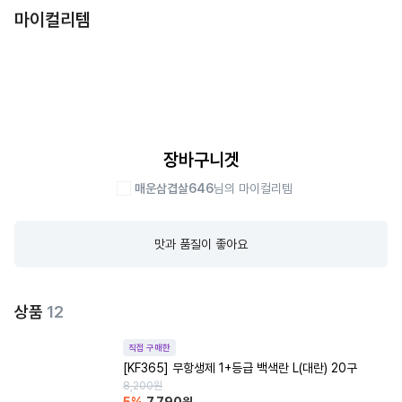
마이컬리템
장바구니겟
매운삼겹살646
님의 마이컬리템
맛과 품질이 좋아요
상품
12
직접 구매한
[KF365] 무항생제 1+등급 백색란 L(대란) 20구
8,200
원