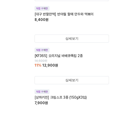
직접 구매한
[대구 반할만떡] 반야월 할매 만두와 떡볶이
8,400
원
상세보기
직접 구매한
[KF365] 오리지널 바베큐폭립 2종
14,500
원
11
%
12,900
원
상세보기
직접 구매한
[상하키친] 크림스프 3종 (150gX3입)
7,900
원