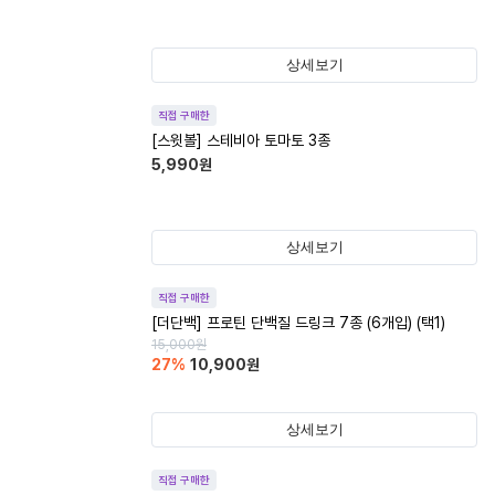
상세보기
직접 구매한
[스윗볼] 스테비아 토마토 3종
5,990
원
상세보기
직접 구매한
[더단백] 프로틴 단백질 드링크 7종 (6개입) (택1)
15,000
원
27
%
10,900
원
상세보기
직접 구매한