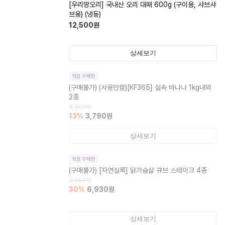
[우리땅오리] 국내산 오리 대패 600g (구이용, 샤브샤
브용) (냉동)
12,500
원
상세보기
직접 구매한
(구매불가)
(사용안함)[KF365] 실속 바나나 1kg내외
2종
4,390
원
13
%
3,790
원
상세보기
직접 구매한
(구매불가)
[자연실록] 닭가슴살 큐브 스테이크 4종
9,900
원
30
%
6,930
원
상세보기