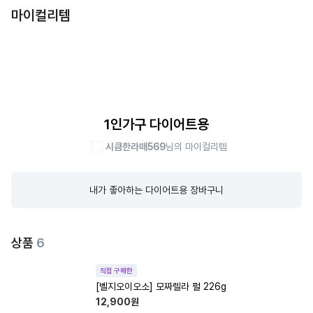
마이컬리템
1인가구 다이어트용
시큼한라떼569
님의 마이컬리템
내가 좋아하는 다이어트용 장바구니
상품
6
직접 구매한
[벨지오이오소] 모짜렐라 펄 226g
12,900
원