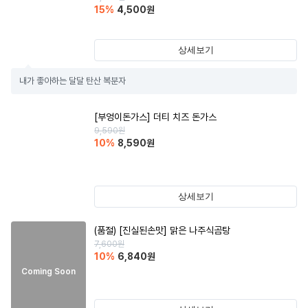
15
%
4,500
원
상세보기
내가 좋아하는 달달 탄산 복분자
[부엉이돈가스] 더티 치즈 돈가스
9,590
원
10
%
8,590
원
상세보기
(품절)
[진실된손맛] 맑은 나주식곰탕
7,600
원
10
%
6,840
원
Coming Soon