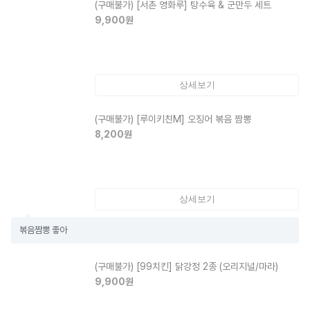
(구매불가)
[서촌 영화루] 탕수육 & 군만두 세트
9,900
원
상세보기
(구매불가)
[루이키친M] 오징어 볶음 짬뽕
8,200
원
상세보기
볶음짬뽕 좋아
(구매불가)
[99치킨] 닭강정 2종 (오리지널/마라)
9,900
원