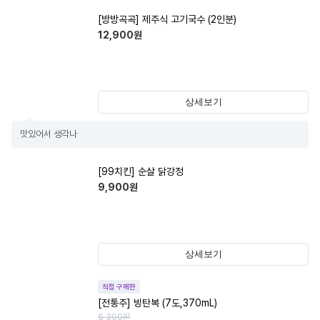
[방방곡곡] 제주식 고기국수 (2인분)
12,900
원
상세보기
맛있어서 생각나
[99치킨] 순살 닭강정
9,900
원
상세보기
직접 구매한
[전통주] 빙탄복 (7도,370mL)
5,300
원