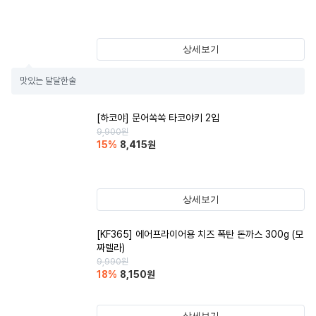
상세보기
맛있는 달달한술
[하코야] 문어쏙쏙 타코야키 2입
9,900
원
15
%
8,415
원
상세보기
[KF365] 에어프라이어용 치즈 폭탄 돈까스 300g (모
짜렐라)
9,990
원
18
%
8,150
원
상세보기