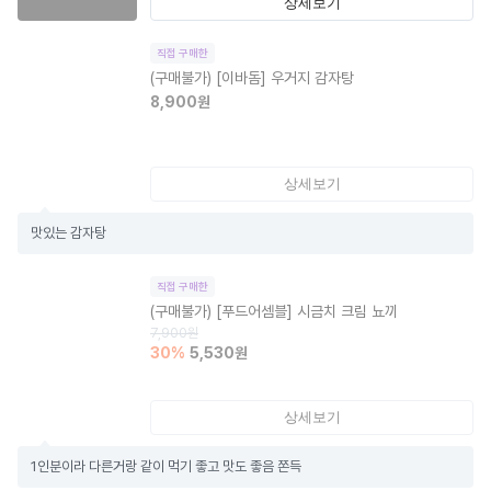
상세보기
직접 구매한
(구매불가)
[이바돔] 우거지 감자탕
8,900
원
상세보기
맛있는 감자탕
직접 구매한
(구매불가)
[푸드어셈블] 시금치 크림 뇨끼
7,900
원
30
%
5,530
원
상세보기
1인분이라 다른거랑 같이 먹기 좋고 맛도 좋음 쫀득