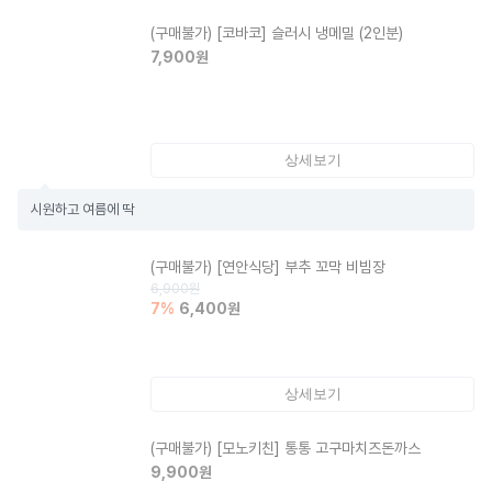
(구매불가)
[코바코] 슬러시 냉메밀 (2인분)
7,900
원
상세보기
시원하고 여름에 딱
(구매불가)
[연안식당] 부추 꼬막 비빔장
6,900
원
7
%
6,400
원
상세보기
(구매불가)
[모노키친] 통통 고구마치즈돈까스
9,900
원