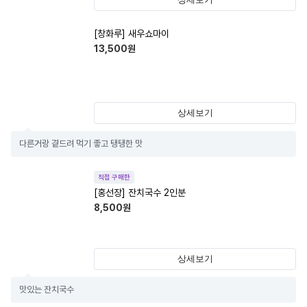
[창화루] 새우쇼마이
13,500
원
상세보기
다른거랑 곁드려 먹기 좋고 탱탱한 맛
직접 구매한
[홍선장] 잔치국수 2인분
8,500
원
상세보기
맛있는 잔치국수