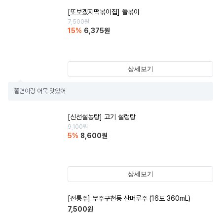
[또보겠지떡볶이집] 쫄볶이
7,500
원
15
%
6,375
원
상세보기
쫄면이랑 어묵 맛있어
[신선설농탕] 고기 설렁탕
9,100
원
5
%
8,600
원
상세보기
[전통주] 무주구천동 산머루주 (16도 360mL)
7,500
원