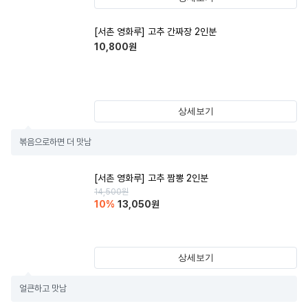
[서촌 영화루] 고추 간짜장 2인분
10,800
원
상세보기
볶음으로하면 더 맛남
[서촌 영화루] 고추 짬뽕 2인분
14,500
원
10
%
13,050
원
상세보기
얼큰하고 맛남