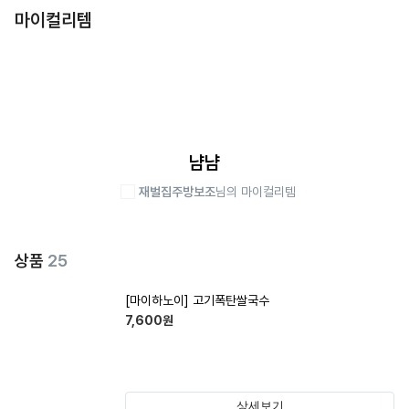
마이컬리템
냠냠
재벌집주방보조
님의 마이컬리템
상품
25
[마이하노이] 고기폭탄쌀국수
7,600
원
상세보기