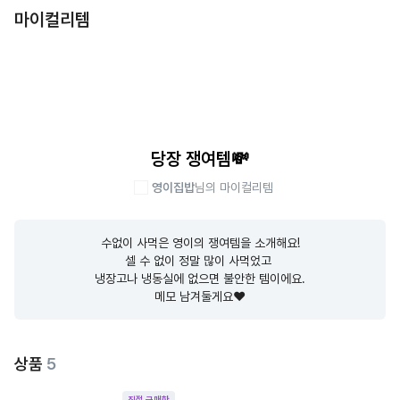
마이컬리템
당장 쟁여템💸
영이집밥
님의 마이컬리템
수없이 사먹은 영이의 쟁여템을 소개해요!

셀 수 없이 정말 많이 사먹었고 

냉장고나 냉동실에 없으면 불안한 템이에요.

메모 남겨둘게요❤️
상품
5
직접 구매한