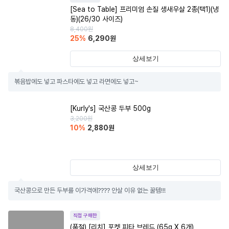
[Sea to Table] 프리미엄 손질 생새우살 2종(택1)(냉
동)(26/30 사이즈)
8,400
원
25
%
6,290
원
상세보기
볶음밥에도 넣고 파스타에도 넣고 라면에도 넣고~
[Kurly's] 국산콩 두부 500g
3,200
원
10
%
2,880
원
상세보기
국산콩으로 만든 두부를 이가격에???? 안살 이유 없는 꿀템!!!
직접 구매한
(품절)
[리치] 포켓 피타 브레드 (65g X 6개)