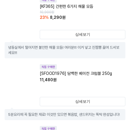
[KF365] 간편한 6가지 해물 모듬
10,900
원
23
%
8,290
원
상세보기
냉동실에서 떨어지면 불안한 해물 모듬! 여러분!!! 이거 넣고 진짬뽕 끓여 드셔보
세요!!!
직접 구매한
[SFOOD1976] 담백한 베이컨 크럼블 250g
11,480
원
상세보기
5분요리에 꼭 필요한 재료! 이것만 있으면 볶음밥, 샌드위치는 뚝딱 완성입니다!
직접 구매한