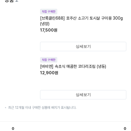
직접 구매한
[브룩클린688] 호주산 소고기 토시살 구이용 300g
(냉장)
17,500
원
상세보기
직접 구매한
[바비엔] 속초식 매콤한 코다리조림 (냉동)
12,900
원
상세보기
최근 12개월 이내 구매한 상품에 배지가 표시됩니다.
0
0