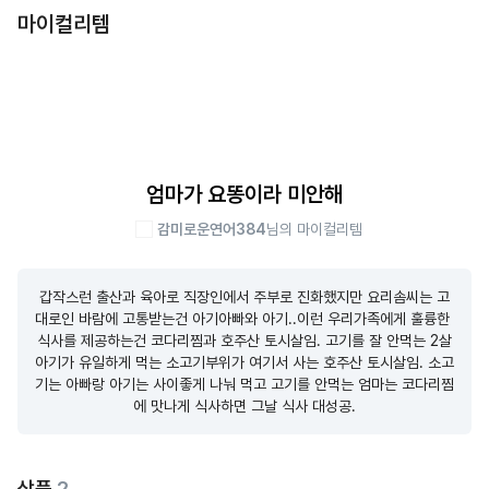
마이컬리템
엄마가 요똥이라 미안해
감미로운연어384
님의 마이컬리템
갑작스런 출산과 육아로 직장인에서 주부로 진화했지만 요리솜씨는 고
대로인 바람에 고통받는건 아기아빠와 아기..이런 우리가족에게 훌륭한 
식사를 제공하는건 코다리찜과 호주산 토시살임. 고기를 잘 안먹는 2살
아기가 유일하게 먹는 소고기부위가 여기서 사는 호주산 토시살임. 소고
기는 아빠랑 아기는 사이좋게 나눠 먹고 고기를 안먹는 엄마는 코다리찜
에 맛나게 식사하면 그날 식사 대성공.
상품
2