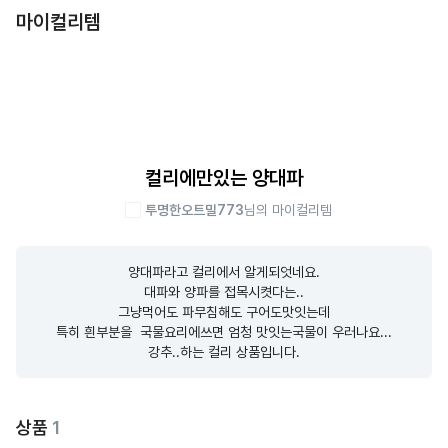
마이컬리템
컬리에만있는 양대파
투명한오트밀773
님의 마이컬리템
양대파라고 컬리에서 알게되엇네요.

대파와 양파를 접목시켯다는..

그냥먹어도 파무침해도 구어도맛잇는데

특히 흰부분을  국물요리에쓰면 엄청 맛잇는국물이 우러나요...

강추..하는 컬리 상품입니다.
상품
1