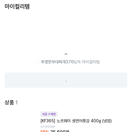
마이컬리템
..
투명한부대찌개370
님의 마이컬리템
.
상품
1
직접 구매한
[KF365] 노르웨이 생연어횟감 400g (냉장)
31,900
원