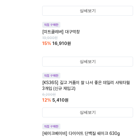
상세보기
직접 구매한
[미트클레버] 대구막창
19,900
원
15
%
16,910
원
상세보기
직접 구매한
[KS365] 길고 거품이 잘 나서 좋은 데일리 샤워타월
3개입 (신규 재입고)
6,200
원
12
%
5,410
원
상세보기
직접 구매한
[쉐이크베이비] 다이어트 단백질 쉐이크 630g