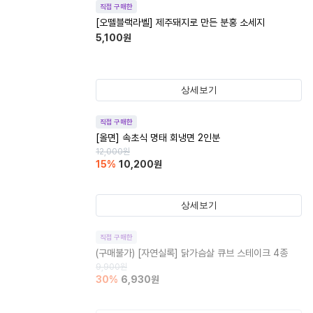
직접 구매한
[오뗄블랙라벨] 제주돼지로 만든 분홍 소세지
5,100
원
상세보기
직접 구매한
[올면] 속초식 명태 회냉면 2인분
12,000
원
15
%
10,200
원
상세보기
직접 구매한
(구매불가)
[자연실록] 닭가슴살 큐브 스테이크 4종
9,900
원
30
%
6,930
원