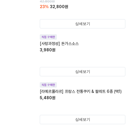
42,800
원
23
%
32,800
원
상세보기
직접 구매한
[사랑과정성] 돈가스소스
3,980
원
상세보기
직접 구매한
[라메르풀라르] 프랑스 전통쿠키 & 팔레트 6종 (택1)
5,480
원
상세보기