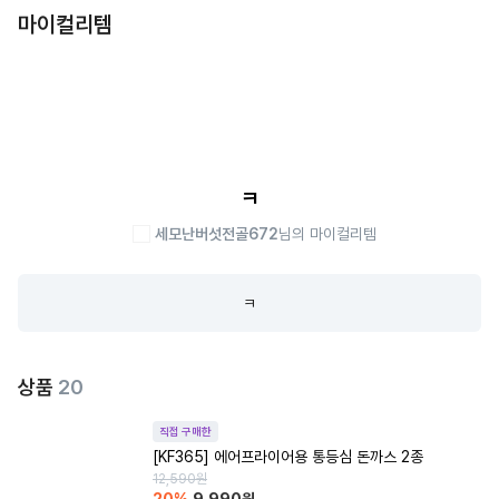
마이컬리템
ㅋ
세모난버섯전골672
님의 마이컬리템
ㅋ
상품
20
직접 구매한
[KF365] 에어프라이어용 통등심 돈까스 2종
12,590
원