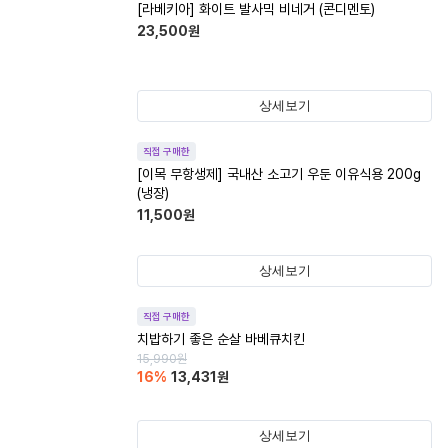
[라베키아] 화이트 발사믹 비네거 (콘디멘토)
23,500
원
상세보기
직접 구매한
[이목 무항생제] 국내산 소고기 우둔 이유식용 200g
(냉장)
11,500
원
상세보기
직접 구매한
치밥하기 좋은 순살 바베큐치킨
15,990
원
16
%
13,431
원
상세보기