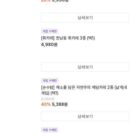
20
%
9,990
원
상세보기
직접 구매한
[휘카레] 한남동 휘카레 3종 (택1)
4,980
원
상세보기
직접 구매한
[순수람] 채소를 담은 자연주의 채담카레 2종 (낱개/4
개입) (택1)
8,980
원
40
%
5,388
원
상세보기
직접 구매한