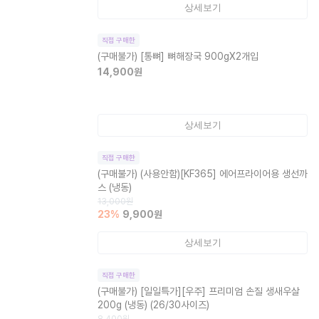
상세보기
직접 구매한
(구매불가)
[통뼈] 뼈해장국 900gX2개입
14,900
원
상세보기
직접 구매한
(구매불가)
(사용안함)[KF365] 에어프라이어용 생선까
스 (냉동)
13,000
원
23
%
9,900
원
상세보기
직접 구매한
(구매불가)
[일일특가][우주] 프리미엄 손질 생새우살
200g (냉동) (26/30사이즈)