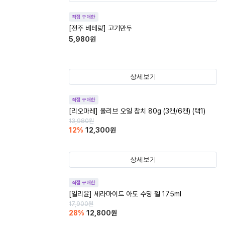
직접 구매한
[전주 베테랑] 고기만두
5,980
원
상세보기
직접 구매한
[리오마레] 올리브 오일 참치 80g (3캔/6캔) (택1)
13,980
원
12
%
12,300
원
상세보기
직접 구매한
[일리윤] 세라마이드 아토 수딩 젤 175ml
17,900
원
28
%
12,800
원