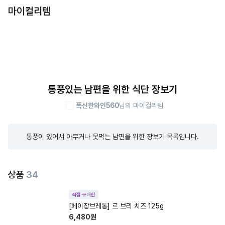
마이컬리템
통풍있는 남편을 위한 식단 장보기
폭신한와인560
님의 마이컬리템
통풍이 있어서 아무거나 못먹는 남편을 위한 장보기 목록입니다.
상품
34
직접 구매한
[페이장브레통] 르 브리 치즈 125g
6,480
원