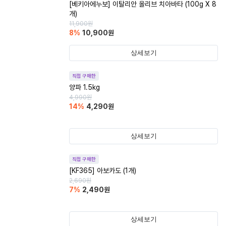
[베키아에누보] 이탈리안 올리브 치아바타 (100g X 8
개)
11,900
원
8
%
10,900
원
상세보기
직접 구매한
양파 1.5kg
4,990
원
14
%
4,290
원
상세보기
직접 구매한
[KF365] 아보카도 (1개)
2,690
원
7
%
2,490
원
상세보기