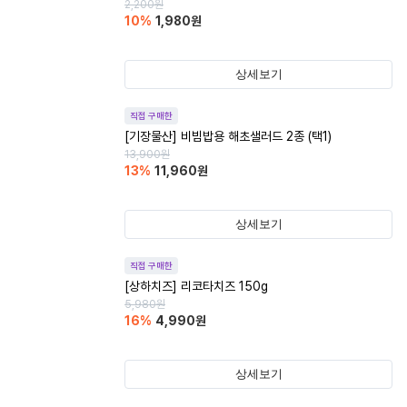
2,200
원
10
%
1,980
원
상세보기
직접 구매한
[기장물산] 비빔밥용 해초샐러드 2종 (택1)
13,900
원
13
%
11,960
원
상세보기
직접 구매한
[상하치즈] 리코타치즈 150g
5,980
원
16
%
4,990
원
상세보기