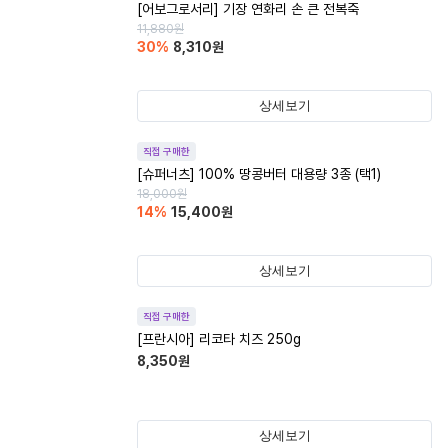
[어보그로서리] 기장 연화리 손 큰 전복죽
11,880
원
30
%
8,310
원
상세보기
직접 구매한
[슈퍼너츠] 100% 땅콩버터 대용량 3종 (택1)
18,000
원
14
%
15,400
원
상세보기
직접 구매한
[프란시아] 리코타 치즈 250g
8,350
원
상세보기