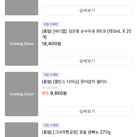
상세보기
직접 구매한
(품절)
[바디랩] 검은콩 순수두유 99.9 (185mL X 20
개)
18,400
원
Coming Soon
상세보기
직접 구매한
(품절)
[콜린스 다이닝] 문어감자 샐러드
10,900
원
9
%
9,850
원
Coming Soon
상세보기
직접 구매한
(품절)
[그녀의빵공장] 호밀 깜빠뉴 270g