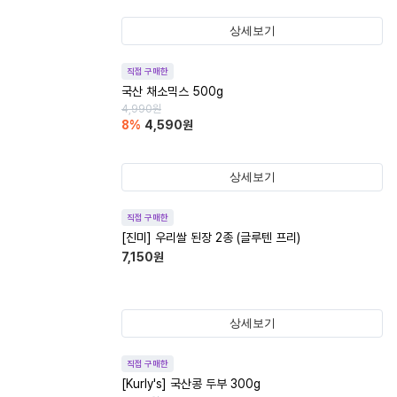
상세보기
직접 구매한
국산 채소믹스 500g
4,990
원
8
%
4,590
원
상세보기
직접 구매한
[진미] 우리쌀 된장 2종 (글루텐 프리)
7,150
원
상세보기
직접 구매한
[Kurly's] 국산콩 두부 300g