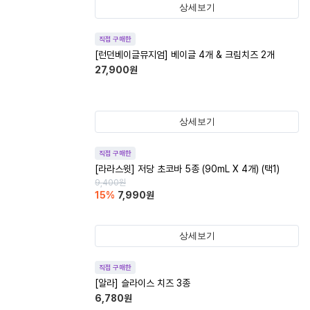
상세보기
직접 구매한
[런던베이글뮤지엄] 베이글 4개 & 크림치즈 2개
27,900
원
상세보기
직접 구매한
[라라스윗] 저당 초코바 5종 (90mL X 4개) (택1)
9,400
원
15
%
7,990
원
상세보기
직접 구매한
[알라] 슬라이스 치즈 3종
6,780
원