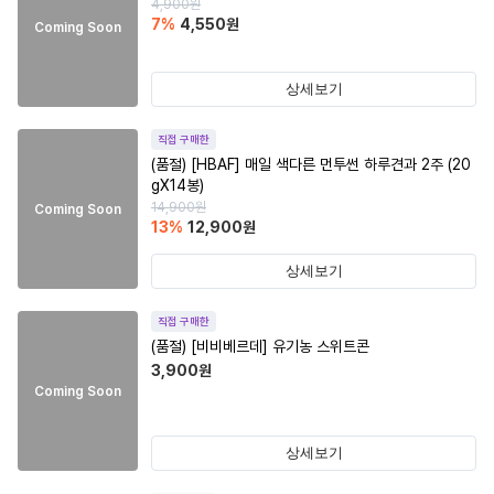
4,900
원
7
%
4,550
원
Coming Soon
상세보기
직접 구매한
(품절)
[HBAF] 매일 색다른 먼투썬 하루견과 2주 (20
gX14봉)
14,900
원
Coming Soon
13
%
12,900
원
상세보기
직접 구매한
(품절)
[비비베르데] 유기농 스위트콘
3,900
원
Coming Soon
상세보기