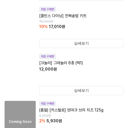
직접 구매한
[콜린스 다이닝] 전복솥밥 키트
18,900
원
10
%
17,010
원
상세보기
직접 구매한
[크놀라] 그래놀라 6종 (택1)
12,000
원
상세보기
직접 구매한
(품절)
[카스텔로] 덴마크 브리 치즈 125g
6,100
원
2
%
5,930
원
Coming Soon