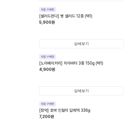
직접 구매한
[샐러드판다] 병 샐러드 12종 (택1)
5,900
원
상세보기
직접 구매한
[노아베이커리] 치아바타 3종 150g (택1)
4,900
원
상세보기
직접 구매한
[창억] 호박 인절미 답례떡 336g
7,200
원