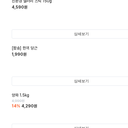
친환경 셀러리 스틱 150g
4,590
원
상세보기
[팜송] 한끼 당근
1,990
원
상세보기
양파 1.5kg
4,990
원
14
%
4,290
원