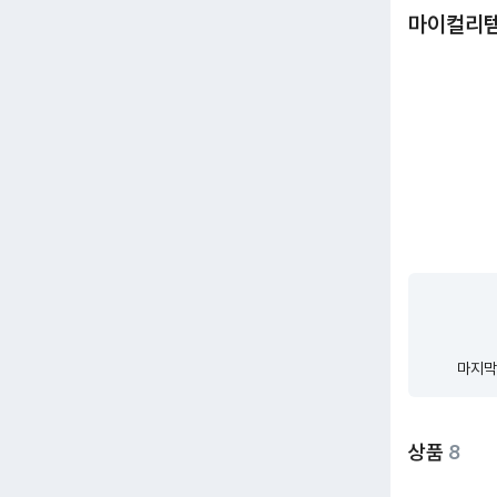
마이컬리
마지막
상품
8