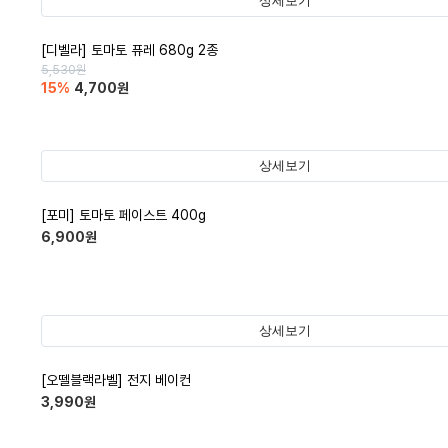
상세보기
[디벨라] 토마토 퓨레 680g 2종
5,530
원
15
%
4,700
원
상세보기
[포미] 토마토 페이스트 400g
6,900
원
상세보기
[오뗄블랙라벨] 전지 베이컨
3,990
원