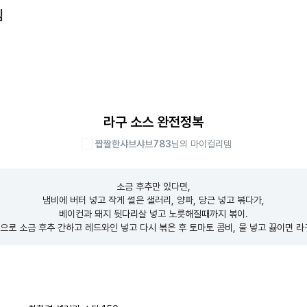
템
라구 소스 완전정복
짭짤한샤브샤브783
님의 마이컬리템
소금 후추만 있다면,

냄비에 버터 넣고 작게 썰은 샐러리, 양파, 당근 넣고 볶다가,

베이컨과 돼지 뒷다리살 넣고 노릇해질때까지 볶이.

으로 소금 후추 간하고 레드와인 넣고 다시 볶은 후 토마토 콤비, 물 넣고 끓이면 라