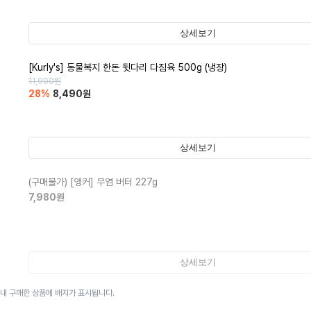
상세보기
[Kurly's] 동물복지 한돈 뒷다리 다짐육 500g (냉장)
11,900
원
28
%
8,490
원
상세보기
(구매불가)
[앵커] 무염 버터 227g
7,980
원
상세보기
이내 구매한 상품에 배지가 표시됩니다.