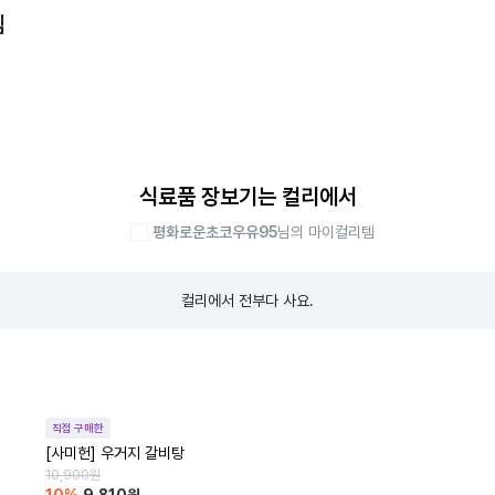
템
식료품 장보기는 컬리에서
평화로운초코우유95
님의 마이컬리템
컬리에서 전부다 사요.
직접 구매한
[사미헌] 우거지 갈비탕
10,900
원