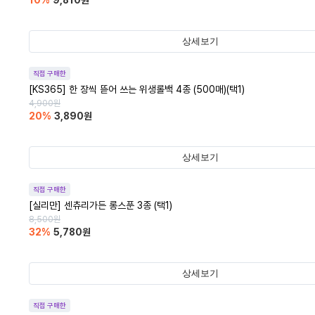
10
%
9,810
원
상세보기
직접 구매한
[KS365] 한 장씩 뜯어 쓰는 위생롤백 4종 (500매)(택1)
4,900
원
20
%
3,890
원
상세보기
직접 구매한
[실리만] 센츄리가든 롱스푼 3종 (택1)
8,500
원
32
%
5,780
원
상세보기
직접 구매한