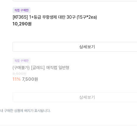
직접 구매한
[KF365] 1+등급 무항생제 대란 30구 (15구*2ea)
10,290
원
상세보기
직접 구매한
(구매불가)
[글래드] 매직랩 일반형
8,500
원
11
%
7,500
원
상세보기
이내 구매한 상품에 배지가 표시됩니다.