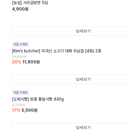
[농심] 사리곰탕면 5입
4,900
원
상세보기
직접 구매한
[Kim's butcher] 미국산 소고기 대패 우삼겹 (냉동) 2종
14,900
원
20
%
11,900
원
상세보기
직접 구매한
[도제식빵] 탕종 통밀식빵 440g
6,700
원
17
%
5,500
원
상세보기