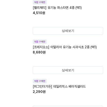
직접 구매한
[펠리체티] 유기농 파스타면 4종 (택1)
4,510
원
상세보기
직접 구매한
[프레지오소] 이탈리아 유기농 사과식초 2종 (택1)
8,680
원
상세보기
직접 구매한
[피그인더가든] 데일리믹스 베이직샐러드
2,290
원