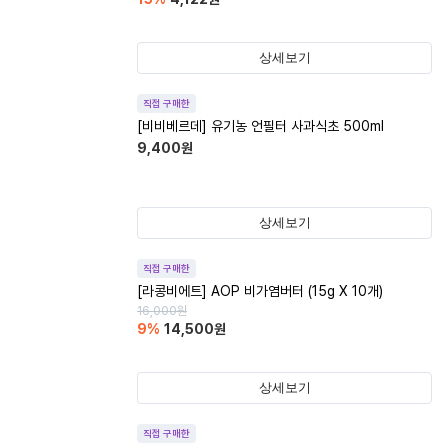
상세보기
직접 구매한
[비비베르데] 유기농 언필터 사과식초 500ml
9,400
원
상세보기
직접 구매한
[라콩비에트] AOP 비가염버터 (15g X 10개)
16,000
원
9
%
14,500
원
상세보기
직접 구매한