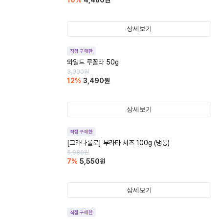
10
%
4,480
원
상세보기
직접 구매한
와일드 루꼴라 50g
3,990
원
12
%
3,490
원
상세보기
직접 구매한
[그라나롤로] 부라타 치즈 100g (냉동)
5,980
원
7
%
5,550
원
상세보기
직접 구매한