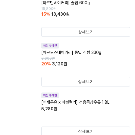
[타르틴베이커리] 슬랩 600g
15,800
원
15
%
13,430
원
상세보기
직접 구매한
[아르토스베이커리] 통밀 식빵 330g
3,900
원
20
%
3,120
원
상세보기
직접 구매한
[연세우유 x 마켓컬리] 전용목장우유 1.8L
5,280
원
상세보기