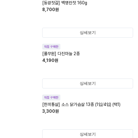
[동광젓갈] 백명란젓 160g
8,700
원
상세보기
직접 구매한
[풀무원] 다진마늘 2종
4,190
원
상세보기
직접 구매한
[한끼통살] 소스 닭가슴살 13종 (1입/4입) (택1)
3,300
원
상세보기