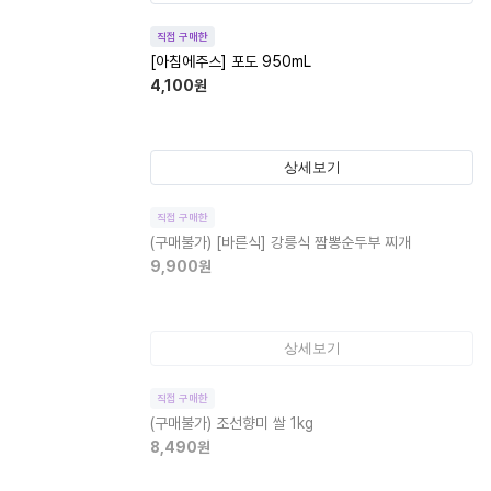
직접 구매한
[아침에주스] 포도 950mL
4,100
원
상세보기
직접 구매한
(구매불가)
[바른식] 강릉식 짬뽕순두부 찌개
9,900
원
상세보기
직접 구매한
(구매불가)
조선향미 쌀 1kg
8,490
원