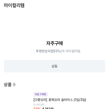
마이컬리템
자주구매
투명한감자칩531
님의 마이컬리템
상동
상품
9
직접 구매한
[다향오리] 훈제오리 슬라이스 (1입/3입)
5,390
원