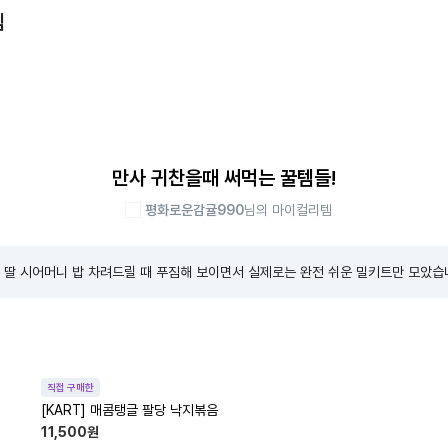
템
만사 귀찬을때 써먹는 꿀템들!
평화로운감귤990
님의 마이컬리템
 딸 시어머니 밥 차려드릴 때 푸짐해 보이면서 실제로는 완전 쉬운 밀키트만 모았습
직접 구매한
[KART] 매콤탱글 팔당 낙지볶음
11,500
원