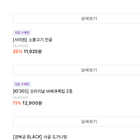
상세보기
직접 구매한
[사리원] 소불고기 전골
15,900
원
25
%
11,925
원
상세보기
직접 구매한
[KF365] 오리지널 바베큐폭립 2종
14,500
원
11
%
12,900
원
상세보기
[경복궁 BLACK] 사골 도가니탕