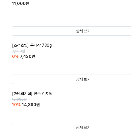
11,000
원
상세보기
[조선호텔] 육개장 730g
7,900
원
6
%
7,420
원
상세보기
[하남돼지집] 한돈 김치찜
15,980
원
10
%
14,380
원
상세보기