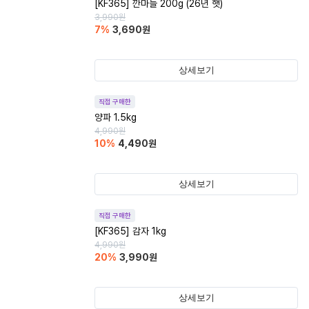
[KF365] 깐마늘 200g (26년 햇)
3,990
원
7
%
3,690
원
상세보기
직접 구매한
양파 1.5kg
4,990
원
10
%
4,490
원
상세보기
직접 구매한
[KF365] 감자 1kg
4,990
원
20
%
3,990
원
상세보기