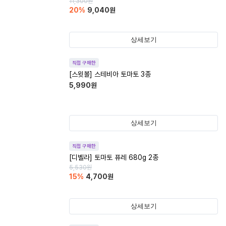
11,300
원
20
%
9,040
원
상세보기
직접 구매한
[스윗볼] 스테비아 토마토 3종
5,990
원
상세보기
직접 구매한
[디벨라] 토마토 퓨레 680g 2종
5,530
원
15
%
4,700
원
상세보기