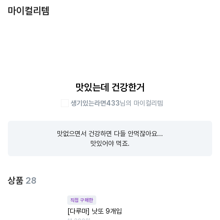
마이컬리템
맛있는데 건강한거
생기있는라면433
님의 마이컬리템
맛없으면서 건강하면 다들 안먹잖아요...

맛있어야 먹죠.
상품
28
직접 구매한
[다루마] 낫또 9개입