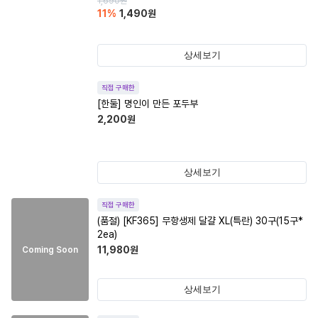
1,690
원
11
%
1,490
원
상세보기
직접 구매한
[한둘] 명인이 만든 포두부
2,200
원
상세보기
직접 구매한
(품절)
[KF365] 무항생제 달걀 XL(특란) 30구(15구*
2ea)
11,980
원
Coming Soon
상세보기