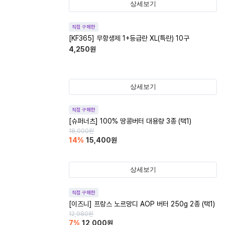
상세보기
직접 구매한
[KF365] 무항생제 1+등급란 XL(특란) 10구
4,250
원
상세보기
직접 구매한
[슈퍼너츠] 100% 땅콩버터 대용량 3종 (택1)
18,000
원
14
%
15,400
원
상세보기
직접 구매한
[이즈니] 프랑스 노르망디 AOP 버터 250g 2종 (택1)
12,980
원
7
%
12,000
원