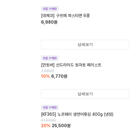
직접 구매한
[데체코] 구르메 파스타면 6종
6,980
원
상세보기
직접 구매한
[만토바] 선드라이드 토마토 페이스트
7,580
원
10
%
6,770
원
상세보기
직접 구매한
[KF365] 노르웨이 생연어횟감 400g (냉장)
31,900
원
20
%
25,500
원