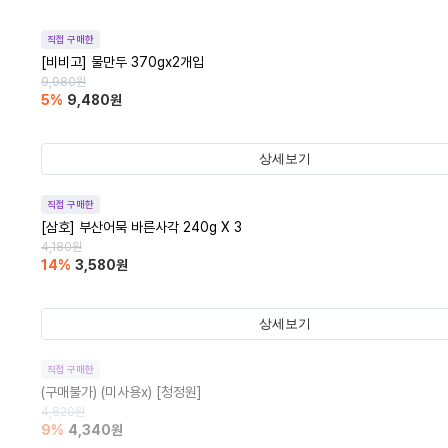
직접 구매한
[비비고] 물만두 370gx2개입
9,980
원
5
%
9,480
원
상세보기
직접 구매한
[삼호] 부산어묵 바른사각 240g X 3
4,180
원
14
%
3,580
원
상세보기
직접 구매한
(구매불가)
(미사용x) [청정원]
4,820
원
9
%
4,340
원