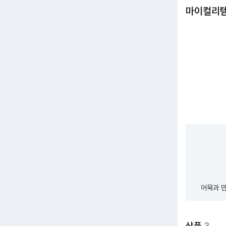
마이컬리
어묵과 만
상품
3