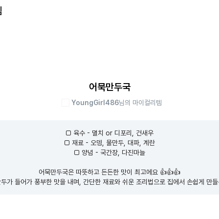
템
어묵만두국
YoungGirl486
님의 마이컬리템
□ 육수 - 멸치 or 디포리, 건새우

□ 재료 - 오뎅, 물만두, 대파, 계란

□ 양념 - 국간장, 다진마늘

어묵만두국은 따뜻하고 든든한 맛이 최고에요 👍👍👍

두가 들어가 풍부한 맛을 내며, 간단한 재료와 쉬운 조리법으로 집에서 손쉽게 만