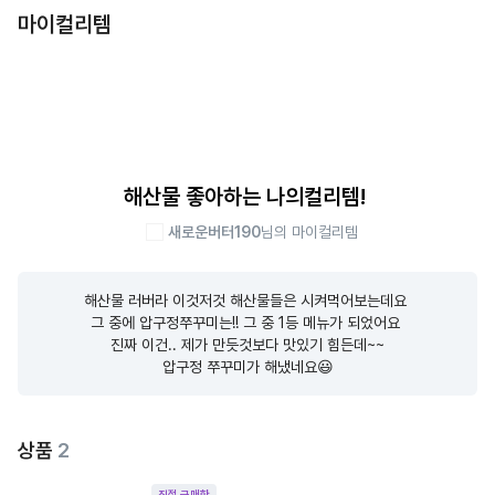
마이컬리템
해산물 좋아하는 나의컬리템!
새로운버터190
님의 마이컬리템
해산물 러버라 이것저것 해산물들은 시켜먹어보는데요 

그 중에 압구정쭈꾸미는!! 그 중 1등 메뉴가 되었어요 

진짜 이건.. 제가 만듯것보다 맛있기 힘든데~~

압구정 쭈꾸미가 해냈네요😃
상품
2
직접 구매한