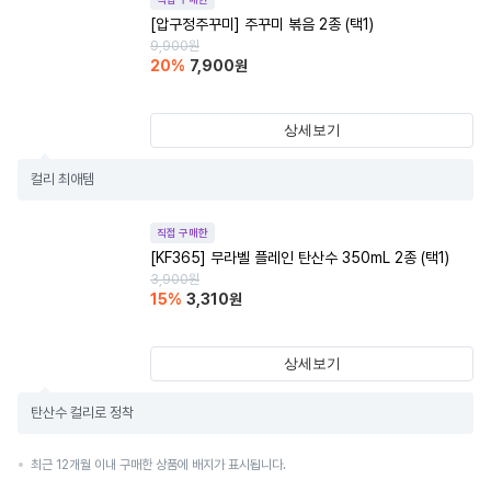
[압구정주꾸미] 주꾸미 볶음 2종 (택1)
9,900
원
20
%
7,900
원
상세보기
컬리 최애템
직접 구매한
[KF365] 무라벨 플레인 탄산수 350mL 2종 (택1)
3,900
원
15
%
3,310
원
상세보기
탄산수 컬리로 정착
최근 12개월 이내 구매한 상품에 배지가 표시됩니다.