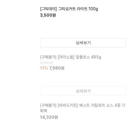
[그릭데이] 그릭요거트 라이트 100g
3,500
원
상세보기
(구매불가)
[마이노멀] 알룰로스 485g
8,980
원
11
%
7,980
원
상세보기
(구매불가)
[비비드키친] 베스트 저칼로리 소스 4종 기
획팩
14,320
원