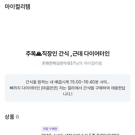
마이컬리템
주목🙏직장인 간식 ,근데 다이어터인
온화한튀김만두937
님의 마이컬리템
간식을 원하는 내 배꼽시계 15:00~16:40분 사이..

뼈까지 다이어터인 (마음만은) 저는 컬리에서 간식템 구매하여 애용한답
니다.!
상품
6
직접 구매한