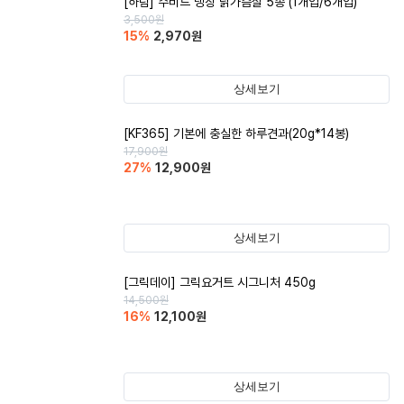
[하림] 수비드 냉장 닭가슴살 5종 (1개입/6개입)
3,500
원
15
%
2,970
원
상세보기
[KF365] 기본에 충실한 하루견과(20g*14봉)
17,900
원
27
%
12,900
원
상세보기
[그릭데이] 그릭요거트 시그니처 450g
14,500
원
16
%
12,100
원
상세보기