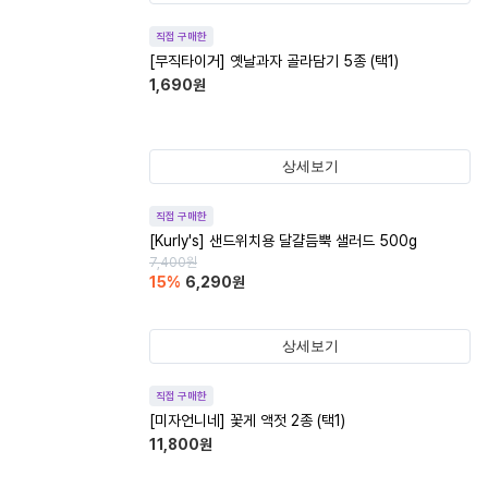
직접 구매한
[무직타이거] 옛날과자 골라담기 5종 (택1)
1,690
원
상세보기
직접 구매한
[Kurly's] 샌드위치용 달걀듬뿍 샐러드 500g
7,400
원
15
%
6,290
원
상세보기
직접 구매한
[미자언니네] 꽃게 액젓 2종 (택1)
11,800
원