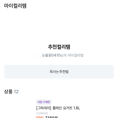
마이컬리템
추천컬리템
눈물꽃0410
님의 마이컬리템
꼭사는추천템
상품
12
직접 구매한
[그릭데이] 플레인 요거트 1.8L
7,980
원