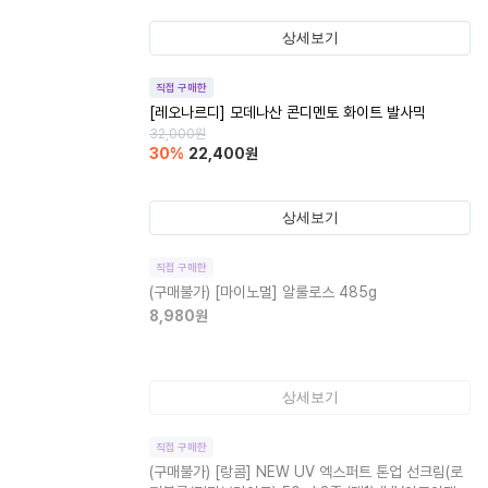
상세보기
직접 구매한
[레오나르디] 모데나산 콘디멘토 화이트 발사믹
32,000
원
30
%
22,400
원
상세보기
직접 구매한
(구매불가)
[마이노멀] 알룰로스 485g
8,980
원
상세보기
직접 구매한
(구매불가)
[랑콤] NEW UV 엑스퍼트 톤업 선크림(로