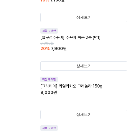
10
%
7,180
원
상세보기
직접 구매한
[압구정주꾸미] 주꾸미 볶음 2종 (택1)
9,900
원
20
%
7,900
원
상세보기
직접 구매한
[그릭데이] 리얼카카오 그래놀라 150g
9,000
원
상세보기
직접 구매한