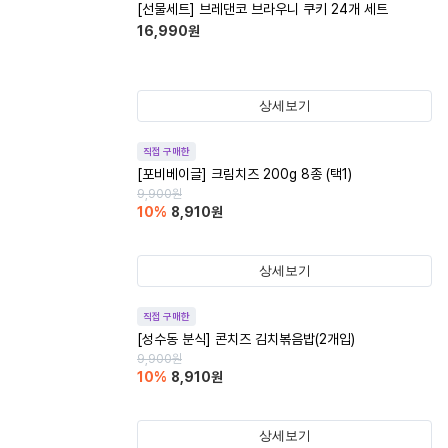
[선물세트] 브레댄코 브라우니 쿠키 24개 세트
16,990
원
상세보기
직접 구매한
[포비베이글] 크림치즈 200g 8종 (택1)
9,900
원
10
%
8,910
원
상세보기
직접 구매한
[성수동 분식] 콘치즈 김치볶음밥(2개입)
9,900
원
10
%
8,910
원
상세보기