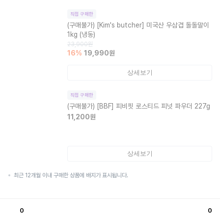
직접 구매한
(구매불가)
[Kim's butcher] 미국산 우삼겹 돌돌말이
1kg (냉동)
23,900
원
16
%
19,990
원
상세보기
직접 구매한
(구매불가)
[BBF] 피비핏 로스티드 피넛 파우더 227g
11,200
원
상세보기
최근 12개월 이내 구매한 상품에 배지가 표시됩니다.
0
0