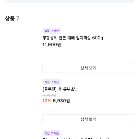
상품
7
직접 구매한
무항생제 한돈 대패 앞다리살 600g
11,900
원
상세보기
직접 구매한
[풀무원] 롤 유부초밥
7,980
원
12
%
6,980
원
상세보기
직접 구매한