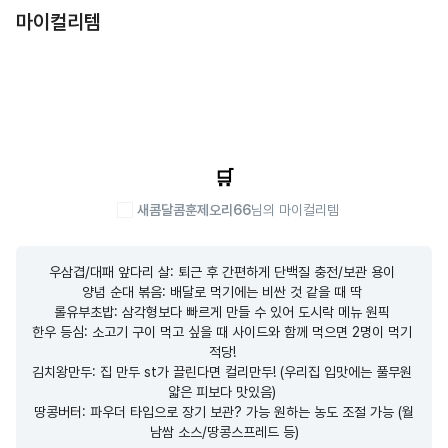
마이컬리템
🛒
새콤달콤훈제오리66
님의 마이컬리템
우삼겹/대패 앞다리 살: 퇴근 후 간편하게 단백질 충전/보관 용이 

양념 순대 볶음: 배달로 먹기에는 비싼 것 같을 때 딱 

롤유부초밥: 삼각형보다 빠르게 만들 수 있어 도시락 메뉴 원픽 

한우 등심: 소고기 구이 먹고 싶을 때 사이드와 함께 먹으면 2명이 먹기 
적당! 

김치왕만두: 집 만두 st가 끌린다면 컬리만두! (우리집 입맛에는 풀무원 
얇은 피보다 맛있음) 

땅콩버터: 파우더 타입으로 장기 보관? 가능 원하는 농도 조절 가능 (월
남쌈 소스/땅콩스프레드 등)