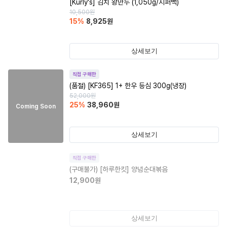
[Kurly's] 김치 왕만두 (1,050g/지퍼백)
10,500
원
15
%
8,925
원
상세보기
직접 구매한
(품절)
[KF365] 1+ 한우 등심 300g(냉장)
52,000
원
25
%
38,960
원
Coming Soon
상세보기
직접 구매한
(구매불가)
[하루한킷] 양념순대볶음
12,900
원
상세보기