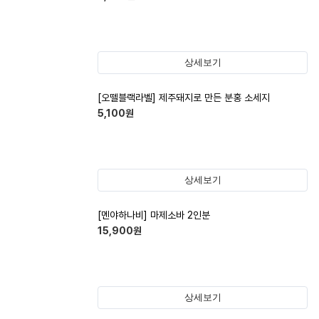
상세보기
[오뗄블랙라벨] 제주돼지로 만든 분홍 소세지
5,100
원
상세보기
[멘야하나비] 마제소바 2인분
15,900
원
상세보기