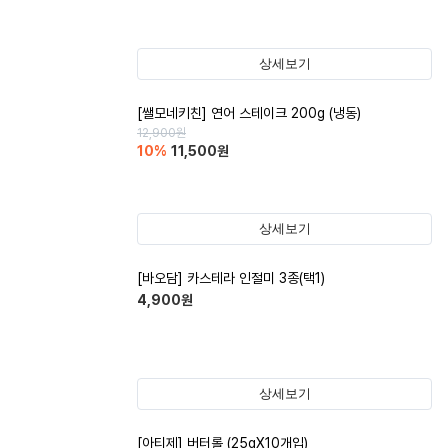
상세보기
[쌜모네키친] 연어 스테이크 200g (냉동)
12,900
원
10
%
11,500
원
상세보기
[바오담] 카스테라 인절미 3종(택1)
4,900
원
상세보기
[아티제] 버터롤 (25gX10개입)