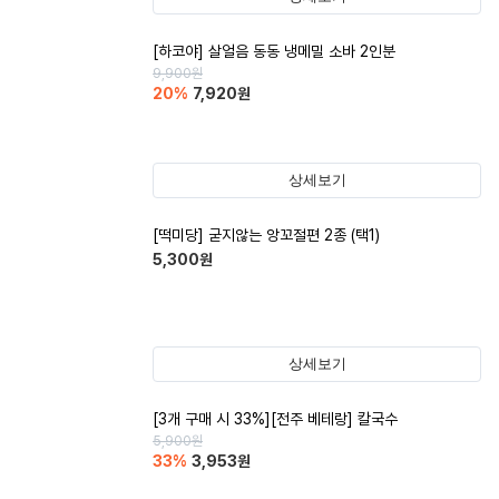
[하코야] 살얼음 동동 냉메밀 소바 2인분
9,900
원
20
%
7,920
원
상세보기
[떡미당] 굳지않는 앙꼬절편 2종 (택1)
5,300
원
상세보기
[3개 구매 시 33%][전주 베테랑] 칼국수
5,900
원
33
%
3,953
원