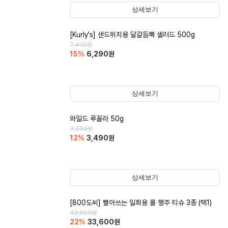
상세보기
[Kurly's] 샌드위치용 달걀듬뿍 샐러드 500g
7,400
원
15
%
6,290
원
상세보기
와일드 루꼴라 50g
3,990
원
12
%
3,490
원
상세보기
[800도씨] 빨아쓰는 일회용 롤 행주 티슈 3종 (택1)
43,600
원
22
%
33,600
원