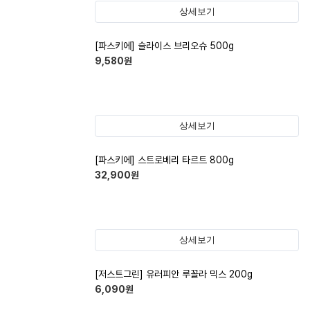
상세보기
[파스키에] 슬라이스 브리오슈 500g
9,580
원
상세보기
[파스키에] 스트로베리 타르트 800g
32,900
원
상세보기
[저스트그린] 유러피안 루꼴라 믹스 200g
6,090
원