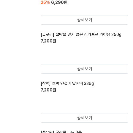
25
%
6,290
원
상세보기
[글로리] 설탕을 넣지 않은 싱가포르 카야잼 250g
7,200
원
상세보기
[창억] 호박 인절미 답례떡 336g
7,200
원
상세보기
[풀무원] 국산콩 나또 3종