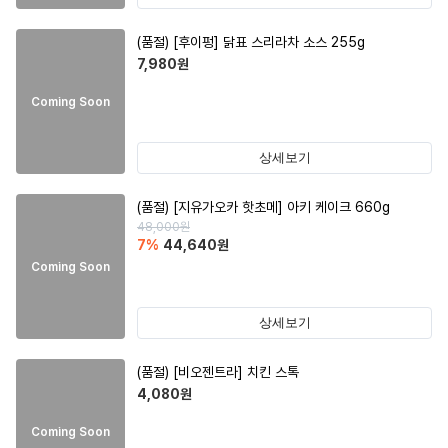
(품절)
[후이펑] 닭표 스리라차 소스 255g
7,980
원
Coming Soon
상세보기
(품절)
[지유가오카 핫초메] 아키 케이크 660g
48,000
원
7
%
44,640
원
Coming Soon
상세보기
(품절)
[비오젠트라] 치킨 스톡
4,080
원
Coming Soon