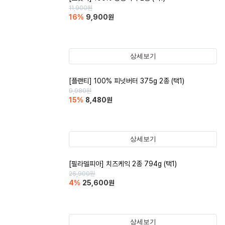
11,900
원
16
%
9,900
원
상세보기
[플랜티] 100% 피넛버터 375g 2종 (택1)
9,980
원
15
%
8,480
원
상세보기
[필라델피아] 치즈케익 2종 794g (택1)
26,900
원
4
%
25,600
원
상세보기