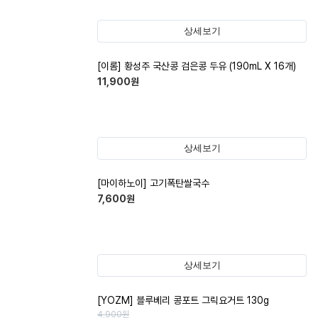
상세보기
[이롬] 황성주 국산콩 검은콩 두유 (190mL X 16개)
11,900
원
상세보기
[마이하노이] 고기폭탄쌀국수
7,600
원
상세보기
[YOZM] 블루베리 콩포트 그릭요거트 130g
4,900
원