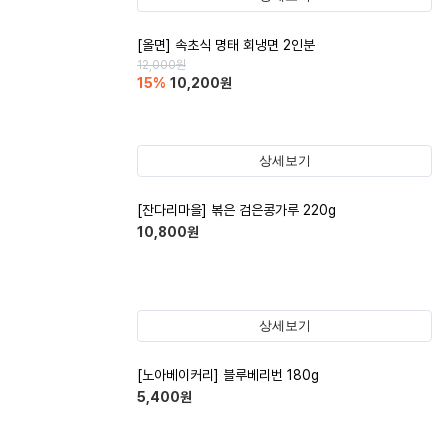
[올면] 속초식 명태 회냉면 2인분
12,000
원
15
%
10,200
원
상세보기
[잔다리마을] 볶은 검은콩가루 220g
10,800
원
상세보기
[노아베이커리] 블루베리번 180g
5,400
원