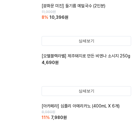
[광화문 미진] 들기름 메밀국수 (2인분)
11,300
원
8
%
10,396
원
상세보기
[오뗄블랙라벨] 제주돼지로 만든 비엔나 소시지 250g
4,690
원
상세보기
[아카페라] 심플리 아메리카노 (400mL X 6개)
8,980
원
11
%
7,980
원