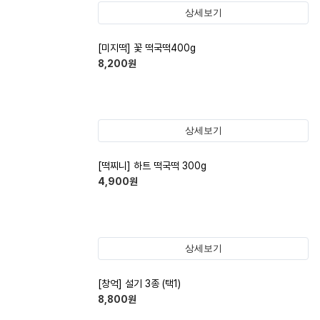
상세보기
[미지떡] 꽃 떡국떡400g
8,200
원
상세보기
[떡찌니] 하트 떡국떡 300g
4,900
원
상세보기
[창억] 설기 3종 (택1)
8,800
원