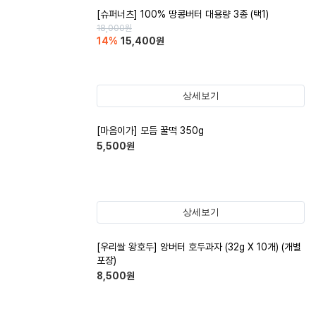
[슈퍼너츠] 100% 땅콩버터 대용량 3종 (택1)
18,000
원
14
%
15,400
원
상세보기
[마음이가] 모듬 꿀떡 350g
5,500
원
상세보기
[우리쌀 왕호두] 앙버터 호두과자 (32g X 10개) (개별
포장)
8,500
원