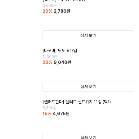
3,500
원
20
%
2,780
원
상세보기
[다루마] 낫또 9개입
11,300
원
20
%
9,040
원
상세보기
[샐러드판다] 샐러드 샌드위치 11종 (택1)
5,500
원
15
%
4,675
원
상세보기