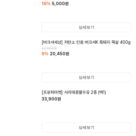
16
%
5,000
원
상세보기
[버크셔세상] 저탄소 인증 버크셔K 흑돼지 목살 400g
22,500
원
9
%
20,450
원
상세보기
[프로퍼마켓] 서리태콩물두유 2종 (택1)
33,900
원
상세보기