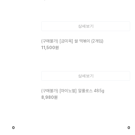
상세보기
(구매불가)
[금미옥] 쌀 떡볶이 (2개입)
11,500
원
상세보기
(구매불가)
[마이노멀] 알룰로스 485g
8,980
원
상세보기
0
0