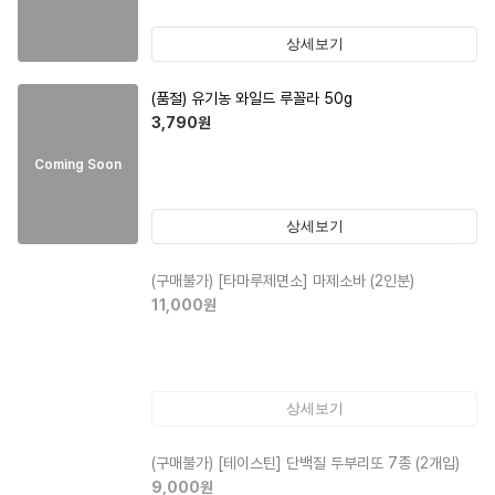
상세보기
(품절)
유기농 와일드 루꼴라 50g
3,790
원
Coming Soon
상세보기
(구매불가)
[타마루제면소] 마제소바 (2인분)
11,000
원
상세보기
(구매불가)
[테이스틴] 단백질 두부리또 7종 (2개입)
9,000
원