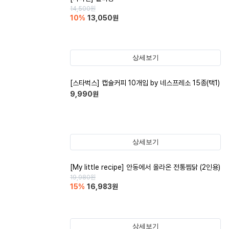
14,500
원
10
%
13,050
원
상세보기
[스타벅스] 캡슐커피 10개입 by 네스프레소 15종(택1)
9,990
원
상세보기
[My little recipe] 안동에서 올라온 전통찜닭 (2인용)
19,980
원
15
%
16,983
원
상세보기