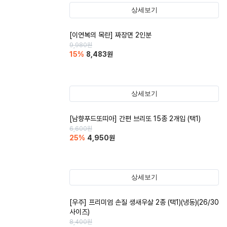
상세보기
[이연복의 목란] 짜장면 2인분
9,980
원
15
%
8,483
원
상세보기
[남향푸드또띠아] 간편 브리또 15종 2개입 (택1)
6,600
원
25
%
4,950
원
상세보기
[우주] 프리미엄 손질 생새우살 2종 (택1)(냉동)(26/30
사이즈)
8,400
원