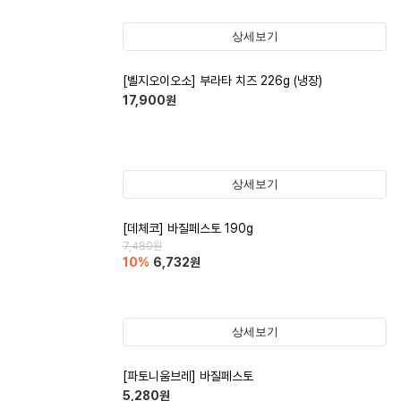
상세보기
[벨지오이오소] 부라타 치즈 226g (냉장)
17,900
원
상세보기
[데체코] 바질페스토 190g
7,480
원
10
%
6,732
원
상세보기
[파토니움브레] 바질페스토
5,280
원