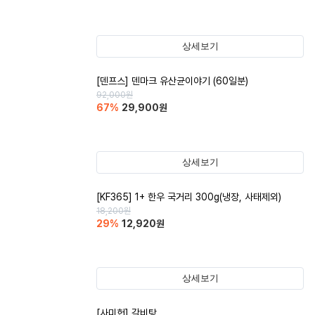
상세보기
[덴프스] 덴마크 유산균이야기 (60일분)
92,000
원
67
%
29,900
원
상세보기
[KF365] 1+ 한우 국거리 300g(냉장, 사태제외)
18,200
원
29
%
12,920
원
상세보기
[사미헌] 갈비탕