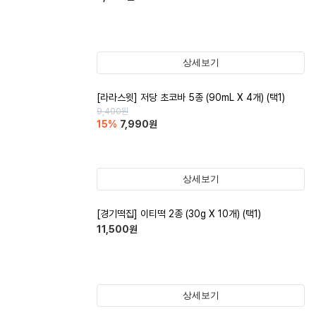
상세보기
[라라스윗] 저당 초코바 5종 (90mL X 4개) (택1)
9,400
원
15
%
7,990
원
상세보기
[경기떡집] 이티떡 2종 (30g X 10개) (택1)
11,500
원
상세보기