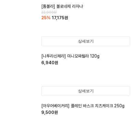
[톰볼라] 볼로네제 라자냐
22,900
원
25
%
17,175
원
상세보기
[나투라신체라] 미니모짜렐라 120g
6,940
원
상세보기
[아우어베이커리] 플레인 바스크 치즈케이크 250g
9,500
원