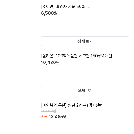
[소이퀸] 흑임자 콩물 500mL
6,500
원
상세보기
[올리온] 100%메밀면 세모면 150g*4개입
10,480
원
상세보기
[이연복의 목란] 짬뽕 2인분 (맵기선택)
14,500
원
7
%
13,485
원