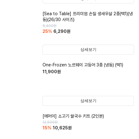
[Sea to Table] 프리미엄 손질 생새우살 2종(택1)(냉
동)(26/30 사이즈)
8,400
원
25
%
6,290
원
상세보기
One-Frozen 노르웨이 고등어 3종 (냉동) (택1)
11,900
원
상세보기
[에머이] 소고기 쌀국수 키트 (2인분)
12,500
원
15
%
10,625
원