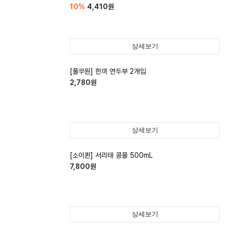
10
%
4,410
원
상세보기
[풀무원] 한끼 연두부 2개입
2,780
원
상세보기
[소이퀸] 서리태 콩물 500mL
7,800
원
상세보기