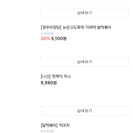
상세보기
[경주미정당] 눈감고도뚝딱 가래떡 쌀떡볶이
6,400
원
20
%
5,100
원
상세보기
[니신] 핫케익 믹스
8,980
원
상세보기
[달떡볶이] 떡꼬치
6,000
원