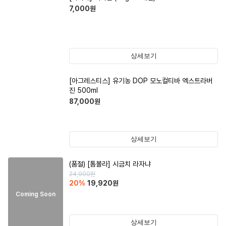
7,000
원
상세보기
[아그레스티스] 유기농 DOP 모노컬티바 엑스트라버
진 500ml
87,000
원
상세보기
(품절)
[톰볼라] 시금치 라자냐
24,900
원
20
%
19,920
원
Coming Soon
상세보기