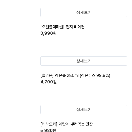
상세보기
[오뗄블랙라벨] 전지 베이컨
3,990
원
상세보기
[솔리몬] 레몬즙 280ml (레몬주스 99.9%)
4,700
원
상세보기
[테라오카] 계란에 뿌려먹는 간장
5,980
원