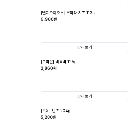
[벨지오이오소] 부라타 치즈 113g
9,900
원
상세보기
[오리온] 비쵸비 125g
2,860
원
상세보기
[롯데] 빈츠 204g
5,280
원