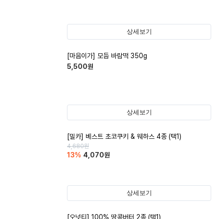
상세보기
[마음이가] 모듬 바람떡 350g
5,500
원
상세보기
[밀카] 베스트 초코쿠키 & 웨하스 4종 (택1)
4,680
원
13
%
4,070
원
상세보기
[오넛티] 100% 땅콩버터 2종 (택1)