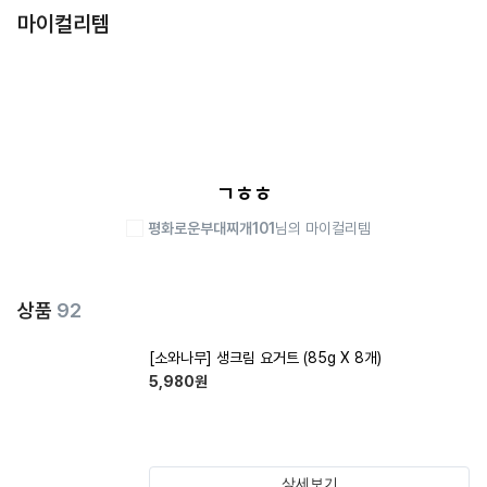
마이컬리템
ㄱㅎㅎ
평화로운부대찌개101
님의 마이컬리템
상품
92
[소와나무] 생크림 요거트 (85g X 8개)
5,980
원
상세보기