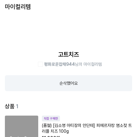
마이컬리템
고트치즈
평화로운잡채944
님의 마이컬리템
순삭했어요
상품
1
직접 구매한
(품절)
[김소영 아티장의 안단테] 피에르자캉 염소젖 트
러플 치즈 100g