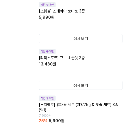
직접 구매한
[스윗볼] 스테비아 토마토 3종
5,990
원
상세보기
직접 구매한
[리터스포트] 큐브 초콜릿 3종
13,480
원
상세보기
직접 구매한
[루치펠로] 휴대용 세트 (치약25g & 칫솔 세트) 3종
(택1)
7,900
원
25
%
5,900
원