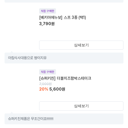
직접 구매한
[베키아에누보] 스프 3종 (택1)
3,790
원
상세보기
아침식사대용으로 짱이지유
직접 구매한
[슈퍼키친] 더블치즈함박스테이크
7,000
원
20
%
5,600
원
상세보기
슈퍼키친제품은 무조건이죠!!!!!!!!