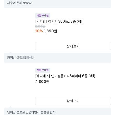
사우어 젤리 짱짱짱
직접 구매한
[커피빈] 컵커피 300mL 3종 (택1)
2,100
원
10
%
1,890
원
상세보기
커피빈 갈필요없는맛!
직접 구매한
[베나레스] 인도정통커리&파라타 6종 (택1)
4,800
원
상세보기
난이랑 콤보로 간편하면서 훌륭한 한끼!