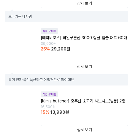
상세보기
모나카는 내사랑
직접 구매한
[테라비코스] 히알루론산 3000 링클 앰플 패드 60매
39,000
원
25
%
29,200
원
상세보기
요거 진짜 푹신푹신하고 에멀젼으로 짱이에요
직접 구매한
[Kim's butcher] 호주산 소고기 샤브샤브(냉동) 2종
16,500
원
15
%
13,990
원
상세보기