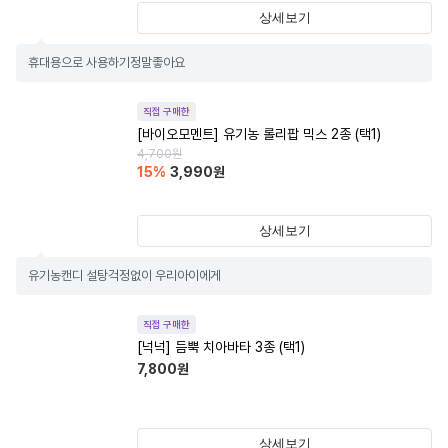
상세보기
휴대용으로 사용하기정말좋아요
직접 구매한
[바이오모멘트] 유기농 롤리팝 믹스 2종 (택1)
4,700
원
15
%
3,990
원
상세보기
유기농캔디 설탕걱정없이 우리아이에게
직접 구매한
[넉넉] 듬뿍 치아바타 3종 (택1)
7,800
원
상세보기