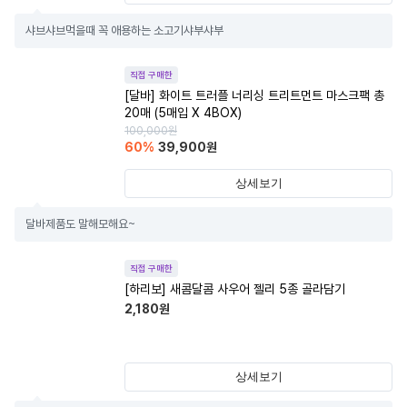
샤브샤브먹을때 꼭 애용하는 소고기샤부샤부
직접 구매한
[달바] 화이트 트러플 너리싱 트리트먼트 마스크팩 총
20매 (5매입 X 4BOX)
100,000
원
60
%
39,900
원
상세보기
달바제품도 말해모해요~
직접 구매한
[하리보] 새콤달콤 사우어 젤리 5종 골라담기
2,180
원
상세보기