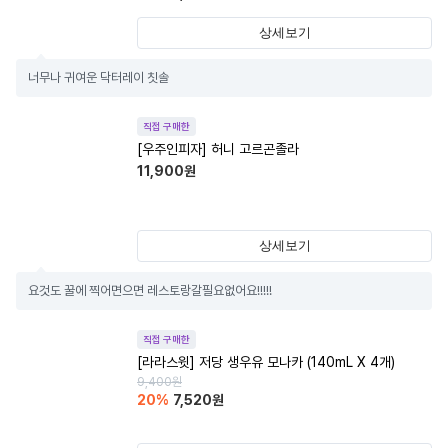
상세보기
너무나 귀여운 닥터레이 칫솔
직접 구매한
[우주인피자] 허니 고르곤졸라
11,900
원
상세보기
요것도 꿀에 찍어면으면 레스토랑갈필요없어요!!!!!
직접 구매한
[라라스윗] 저당 생우유 모나카 (140mL X 4개)
9,400
원
20
%
7,520
원