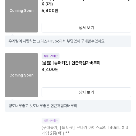
X 3개)
5,400
원
Coming Soon
상세보기
우리딸이 사랑하는 크리스피!!3pc라서 부담없이 구매할수있어요
직접 구매한
(품절)
[슈퍼키친] 연근흑임자버무리
4,400
원
Coming Soon
상세보기
양도너무좋고 맛도너무좋은 연근흑임자버무리
직접 구매한
(구매불가)
[폴 바셋] 모나카 아이스크림 140mL X 3
개입 2종(택1) **