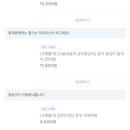
13,500
원
상세보기
딸과함께하는 즐기는 우유모나카 최고에요!
직접 구매한
(구매불가)
[시골보쌈과 감자옹심이] 감자 옹심이 칼국
수 (2인분)
11,900
원
상세보기
옹심이가 진짜끝내줍니다
직접 구매한
(구매불가)
[킨더가든] 한우 야채카레
4,600
원