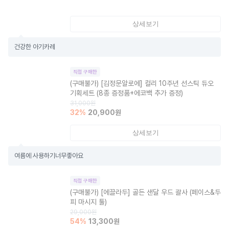
상세보기
건강한 아기카레
직접 구매한
(구매불가)
[김정문알로에] 컬리 10주년 선스틱 듀오
기획세트 (8종 증정품+에코백 추가 증정)
31,000
원
32
%
20,900
원
상세보기
여름에 사용하기너무좋아요
직접 구매한
(구매불가)
[에끌라두] 골든 샌달 우드 괄사 (페이스&두
피 마시지 툴)
29,000
원
54
%
13,300
원