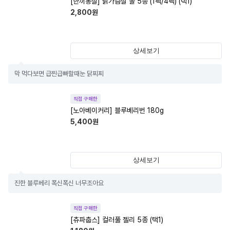
[한끼통살] 닭가슴살 볼 5종 (1팩/4팩) (택1)
2,800
원
상세보기
막 먹다보면 급찐급빠할때눈 닭찌찌
직접 구매한
[노아베이커리] 블루베리번 180g
5,400
원
상세보기
진한 블루베리 폭신폭신 너무조아요
직접 구매한
[츄파춥스] 컬러풀 젤리 5종 (택1)