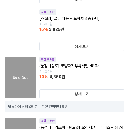
직접 구매한
[스웰리] 골라 먹는 샌드위치 4종 (택1)
4,500
원
15
%
3,825
원
상세보기
직접 구매한
(품절)
[밀도] 로얄저지우유식빵 480g
5,400
원
10
%
4,860
원
Sold Out
상세보기
발뮤다에 버터올리고 구으면 진짜맛나죠잉
직접 구매한
(품절)
[크리스피크림도넛] 오리지널 글레이즈드 (47g