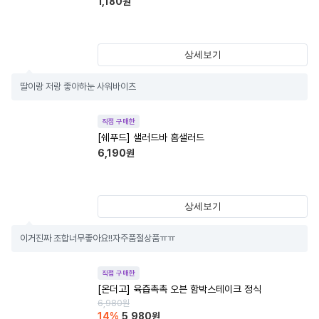
1,180
원
상세보기
딸이랑 저랑 좋아하눈 사워바이츠
직접 구매한
[쉐푸드] 샐러드바 홈샐러드
6,190
원
상세보기
이거진짜 조합너무좋아요!!자주품절상품ㅠㅠ
직접 구매한
[온더고] 육즙촉촉 오븐 함박스테이크 정식
6,980
원
14
%
5,980
원