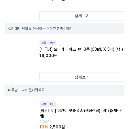
상세보기
컬리에서 제일 잘 애용하는 온더고 함박수테키
직접 구매한
[태극당] 모나카 아이스크림 3종 (60mL X 5개) (택1)
16,000
원
상세보기
태극당 모나카 말해뭐해요
직접 구매한
[닥터레이] 어린이 칫솔 4종 (색상랜덤) (택1) (3세~7
세)
3,000
원
16
%
2,500
원