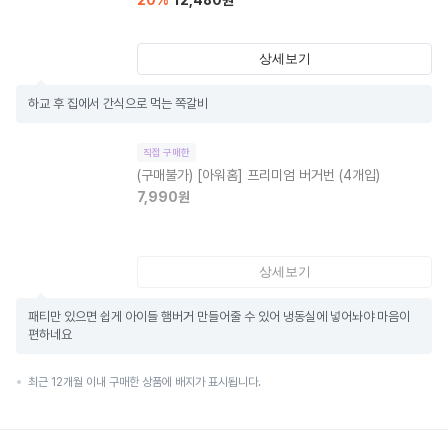
20
%
12,480
원
상세보기
하교 후 집에서 간식으로 먹는 쪽갈비
직접 구매한
(구매불가)
[아워홈] 프리미엄 버거번 (4개입)
7,990
원
상세보기
패티만 있으면 쉽게 아이들 햄버거 만들어줄 수 있어 냉동실에 넣어놔야 마음이 
편하네요
최근 12개월 이내 구매한 상품에 배지가 표시됩니다.