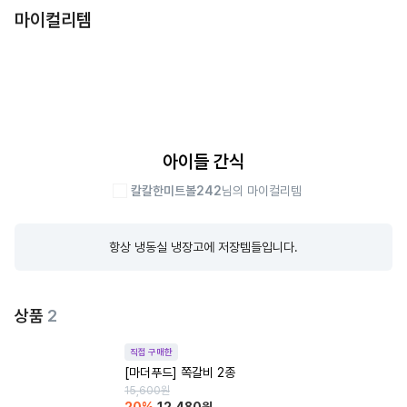
마이컬리템
아이들 간식
칼칼한미트볼242
님의 마이컬리템
항상 냉동실 냉장고에 저장템들입니다.
상품
2
직접 구매한
[마더푸드] 쪽갈비 2종
15,600
원