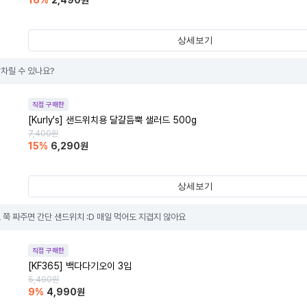
16
%
2,490
원
상세보기
차릴 수 있나요?
직접 구매한
[Kurly's] 샌드위치용 달걀듬뿍 샐러드 500g
7,400
원
15
%
6,290
원
상세보기
 쭉 짜주면 간단 샌드위치 :D 매일 먹어도 지겹지 않아요
직접 구매한
[KF365] 백다다기오이 3입
5,490
원
9
%
4,990
원