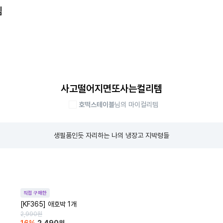
템
사고떨어지면또사는컬리템
호떡스테이블
님의 마이컬리템
생필품인듯 자리하는 나의 냉장고 지박령들
직접 구매한
[KF365] 애호박 1개
2,990
원