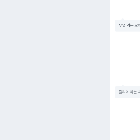
무얼 먹든 오
컬리에 파는 