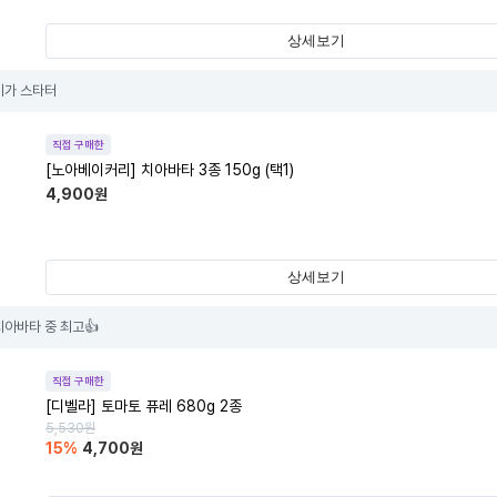
상세보기
이가 스타터
직접 구매한
[노아베이커리] 치아바타 3종 150g (택1)
4,900
원
상세보기
치아바타 중 최고👍
직접 구매한
[디벨라] 토마토 퓨레 680g 2종
5,530
원
15
%
4,700
원