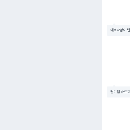
애호박없이 밥
딸기잼 바르고