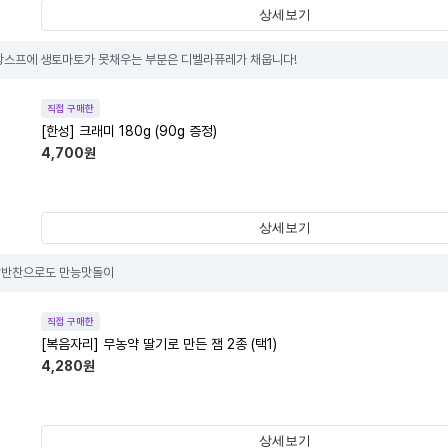
상세보기
강스프에 생토마토가 못채우는 부분은 디벨라퓨레가 채웁니다!
직접 구매한
[한성] 크래미 180g (90g 증정)
4,700
원
상세보기
밥반찬으로도 만능맛돌이
직접 구매한
[복음자리] 무농약 딸기로 만든 잼 2종 (택1)
4,280
원
상세보기