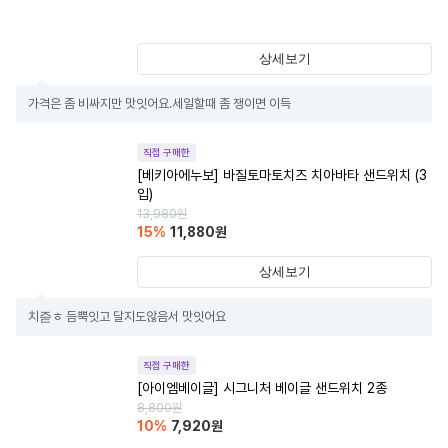
상세보기
가격은 좀 비싸지만 맛잇어요.세일할때 좀 쟁이면 이득
직접 구매한
[베키아에누보] 바질토마토치즈 치아바타 샌드위치 (3
입)
13,980
원
15
%
11,880
원
상세보기
치즏ㅎ 듬뿍잇고 달지도않음서 맛잇어요
직접 구매한
[아이엠베이글] 시그니처 베이글 샌드위치 2종
8,800
원
10
%
7,920
원