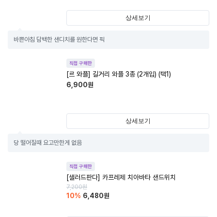
상세보기
바쁜아침 담백한 샌디치를 원한다면 픽
직접 구매한
[르 와플] 길거리 와플 3종 (2개입) (택1)
6,900
원
상세보기
당 떨어질때 요고만한게 없음
직접 구매한
[샐러드판다] 카프레제 치아바타 샌드위치
7,200
원
10
%
6,480
원