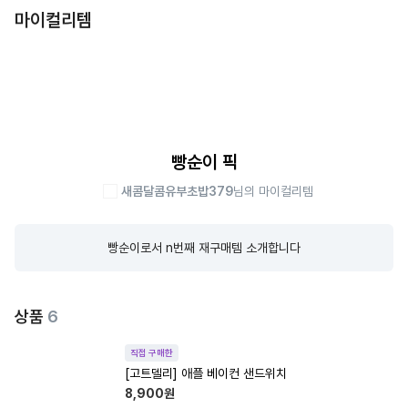
마이컬리템
빵순이 픽
새콤달콤유부초밥379
님의 마이컬리템
빵순이로서 n번째 재구매템 소개합니다
상품
6
직접 구매한
[고트델리] 애플 베이컨 샌드위치
8,900
원