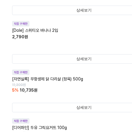
상세보기
직접 구매한
[Dole] 스위티오 바나나 2입
2,790
원
상세보기
직접 구매한
[자연실록] 무항생제 닭 다리살 (정육) 500g
11,300
원
5
%
10,735
원
상세보기
직접 구매한
[디어파인] 두유 그릭요거트 100g