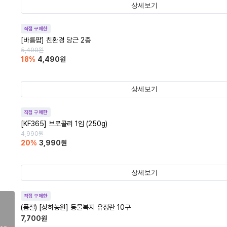
상세보기
직접 구매한
[바름팜] 친환경 당근 2종
5,490
원
18
%
4,490
원
상세보기
직접 구매한
[KF365] 브로콜리 1입 (250g)
4,990
원
20
%
3,990
원
상세보기
직접 구매한
(품절)
[상하농원] 동물복지 유정란 10구
7,700
원