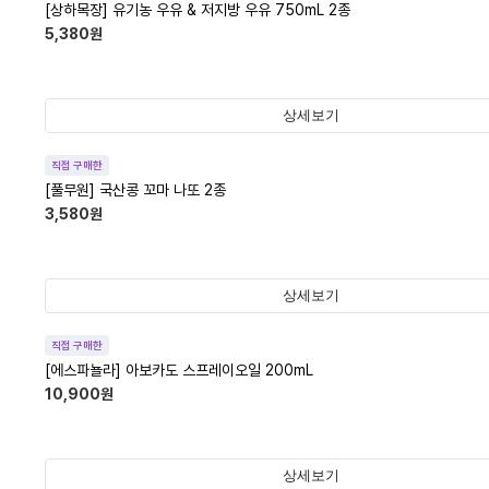
[상하목장] 유기농 우유 & 저지방 우유 750mL 2종
5,380
원
상세보기
직접 구매한
[풀무원] 국산콩 꼬마 나또 2종
3,580
원
상세보기
직접 구매한
[에스파뇰라] 아보카도 스프레이오일 200mL
10,900
원
상세보기