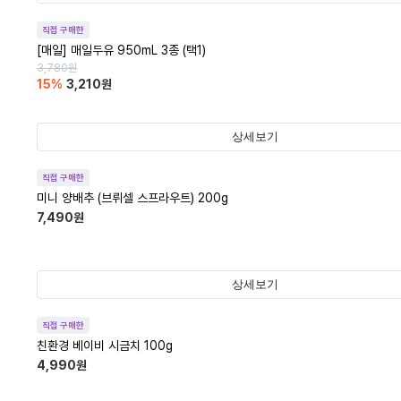
직접 구매한
[매일] 매일두유 950mL 3종 (택1)
3,780
원
15
%
3,210
원
상세보기
직접 구매한
미니 양배추 (브뤼셀 스프라우트) 200g
7,490
원
상세보기
직접 구매한
친환경 베이비 시금치 100g
4,990
원