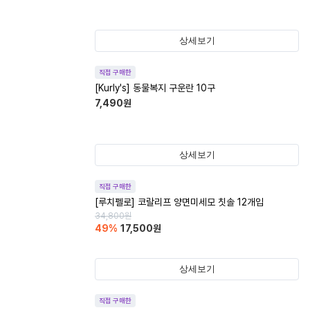
상세보기
직접 구매한
[Kurly's] 동물복지 구운란 10구
7,490
원
상세보기
직접 구매한
[루치펠로] 코랄리프 양면미세모 칫솔 12개입
34,800
원
49
%
17,500
원
상세보기
직접 구매한