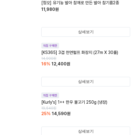
[청오] 유기농 발아 참깨로 만든 발아 참기름2종
11,980
원
상세보기
직접 구매한
[KS365] 3겹 천연펄프 화장지 (27m X 30롤)
14,900
원
16
%
12,400
원
상세보기
직접 구매한
[Kurly's] 1++ 한우 불고기 250g (냉장)
19,540
원
25
%
14,590
원
상세보기