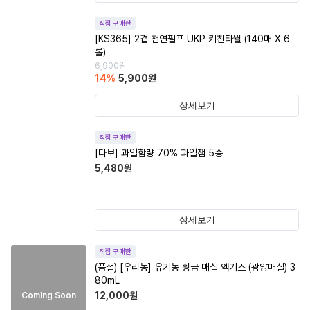
직접 구매한
[KS365] 2겹 천연펄프 UKP 키친타월 (140매 X 6
롤)
6,900
원
14
%
5,900
원
상세보기
직접 구매한
[다보] 과일함량 70% 과일잼 5종
5,480
원
상세보기
직접 구매한
(품절)
[우리농] 유기농 황금 매실 엑기스 (광양매실) 3
80mL
12,000
원
Coming Soon