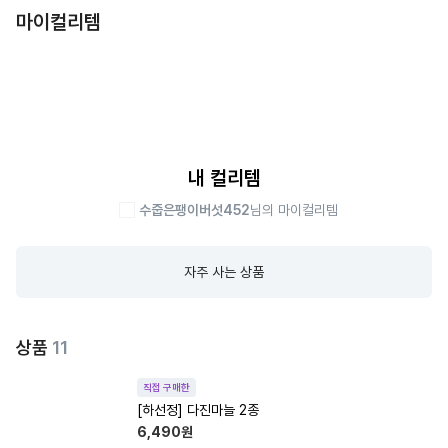
마이컬리템
내 컬리템
수줍은팽이버섯452
님의 마이컬리템
자주 사는 상품
상품
11
직접 구매한
[하선정] 다진마늘 2종
6,490
원