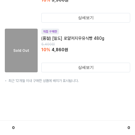
16
%
9,900
원
상세보기
직접 구매한
(품절)
[밀도] 로얄저지우유식빵 480g
5,400
원
10
%
4,860
원
Sold Out
상세보기
최근 12개월 이내 구매한 상품에 배지가 표시됩니다.
0
0