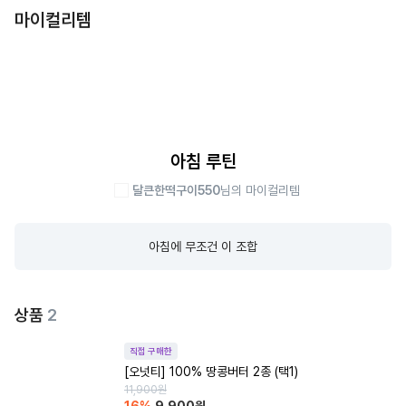
마이컬리템
아침 루틴
달큰한떡구이550
님의 마이컬리템
아침에 무조건 이 조합
상품
2
직접 구매한
[오넛티] 100% 땅콩버터 2종 (택1)
11,900
원