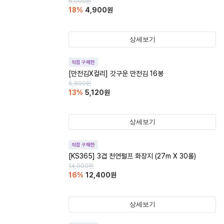
6,000
원
18
%
4,900
원
상세보기
직접 구매한
[만전김X컬리] 갓구운 만전김 16봉
5,890
원
13
%
5,120
원
상세보기
직접 구매한
[KS365] 3겹 천연펄프 화장지 (27m X 30롤)
14,900
원
16
%
12,400
원
상세보기