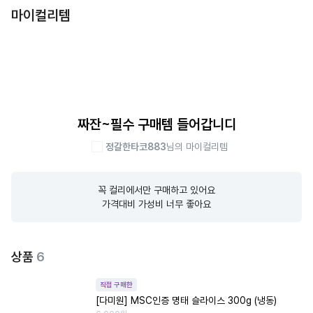
마이컬리템
짜잔~필수 구매템 들어갑니디
정갈한타코883
님의 마이컬리템
꼭 컬리에서만 구매하고 있어요

가격대비 가성비 너무 좋아요
상품
6
직접 구매한
[다미원] MSC인증 명태 슬라이스 300g (냉동)