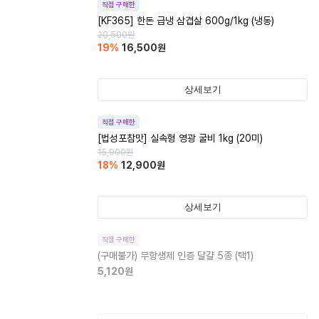
직접 구매한
[KF365] 한돈 급냉 삼겹살 600g/1kg (냉동)
20,500
원
19
%
16,500
원
상세보기
직접 구매한
[법성포참맛] 실속형 영광 굴비 1kg (20미)
15,900
원
18
%
12,900
원
상세보기
직접 구매한
(구매불가)
무항생제 인증 달걀 5종 (택1)
5,120
원