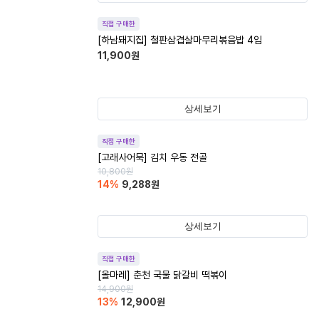
직접 구매한
[하남돼지집] 철판삼겹살마무리볶음밥 4입
11,900
원
상세보기
직접 구매한
[고래사어묵] 김치 우동 전골
10,800
원
14
%
9,288
원
상세보기
직접 구매한
[올마레] 춘천 국물 닭갈비 떡볶이
14,900
원
13
%
12,900
원