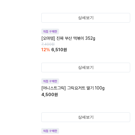
상세보기
직접 구매한
[오마뎅] 진짜 부산 떡볶이 352g
7,400
원
12
%
6,510
원
상세보기
직접 구매한
[어니스트그릭] 그릭요거트 딸기 100g
4,500
원
상세보기
직접 구매한