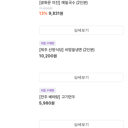
[광화문 미진] 메밀국수 (2인분)
11,300
원
13
%
9,831
원
상세보기
직접 구매한
[제주 산방식당] 비빔밀냉면 (2인분)
10,200
원
상세보기
직접 구매한
[전주 베테랑] 고기만두
5,980
원
상세보기