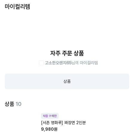
마이컬리템
자주 주문 상품
고소한오렌지65
님의 마이컬리템
상품
상품
10
직접 구매한
[서촌 영화루] 짜장면 2인분
9,980
원