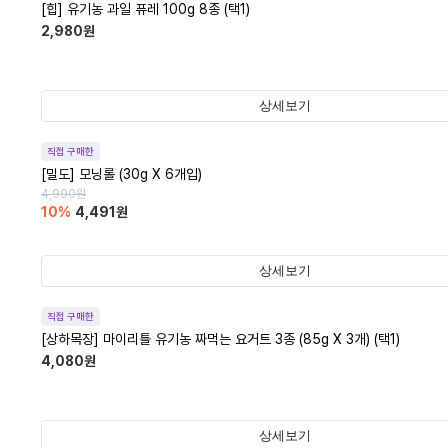
[힙] 유기농 과일 퓨레 100g 8종 (택1)
2,980
원
상세보기
직접 구매한
[밀도] 모닝롤 (30g X 6개입)
4,990
원
10
%
4,491
원
상세보기
직접 구매한
[상하목장] 마이리틀 유기농 짜먹는 요거트 3종 (85g X 3개) (택1)
4,080
원
상세보기