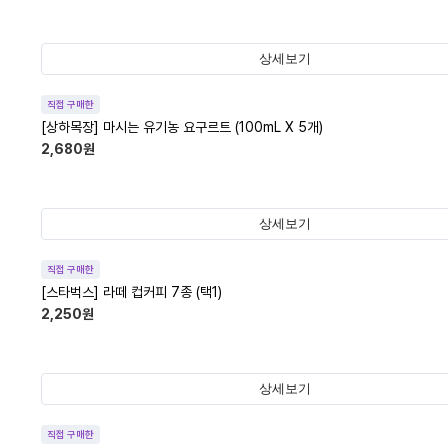
상세보기
직접 구매한
[상하목장] 마시는 유기농 요구르트 (100mL X 5개)
2,680
원
상세보기
직접 구매한
[스타벅스] 라떼 컵커피 7종 (택1)
2,250
원
상세보기
직접 구매한