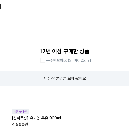
템
17번 이상 구매한 상품
구수한오이5
님의 마이컬리템
자주 산 물건을 모아 봤어요
직접 구매한
[상하목장] 유기농 우유 900mL
4,990
원