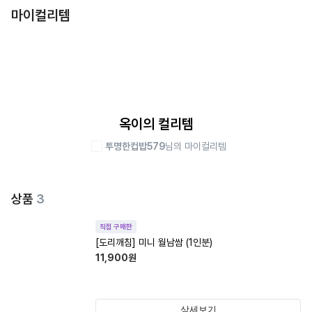
마이컬리템
옥이의 컬리템
투명한컵밥579
님의 마이컬리템
상품
3
직접 구매한
[도리깨침] 미니 월남쌈 (1인분)
11,900
원
상세보기