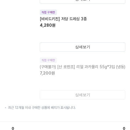
직접 구매한
[비비드키친] 저당 드레싱 3종
4,280
원
상세보기
직접 구매한
(구매불가)
[산 로렌조] 리얼 과카몰리 55g*3입 (냉동)
7,200
원
상세보기
최근 12개월 이내 구매한 상품에 배지가 표시됩니다.
0
0