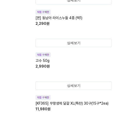
상세보기
직접 구매한
[몬] 동남아 라이스누들 4종 (택1)
2,290
원
상세보기
직접 구매한
고수 50g
2,990
원
상세보기
직접 구매한
[KF365] 무항생제 달걀 XL(특란) 30구(15구*2ea)
11,980
원