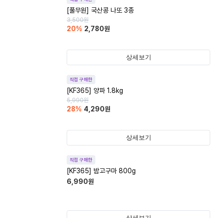
[풀무원] 국산콩 나또 3종
3,500
원
20
%
2,780
원
상세보기
직접 구매한
[KF365] 양파 1.8kg
5,990
원
28
%
4,290
원
상세보기
직접 구매한
[KF365] 밤고구마 800g
6,990
원
상세보기