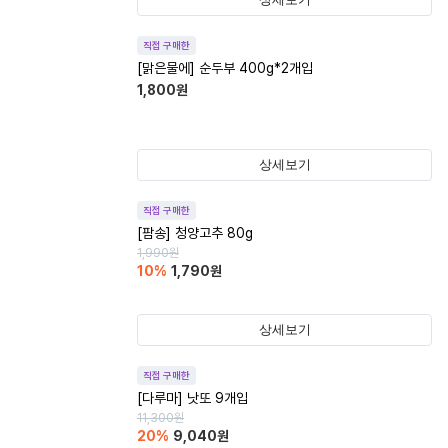
직접 구매한
[맑은물에] 순두부 400g*2개입
1,800
원
상세보기
직접 구매한
[팜송] 청양고추 80g
1,990
원
10
%
1,790
원
상세보기
직접 구매한
[다루마] 낫또 9개입
11,300
원
20
%
9,040
원