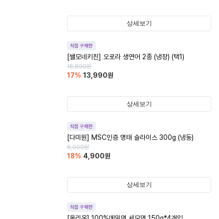
상세보기
직접 구매한
[쌜모네키친] 오로라 생연어 2종 (냉장) (택1)
16,890
원
17
%
13,990
원
상세보기
직접 구매한
[다미원] MSC인증 명태 슬라이스 300g (냉동)
6,000
원
18
%
4,900
원
상세보기
직접 구매한
[올리온] 100%메밀면 세모면 150g*4개입