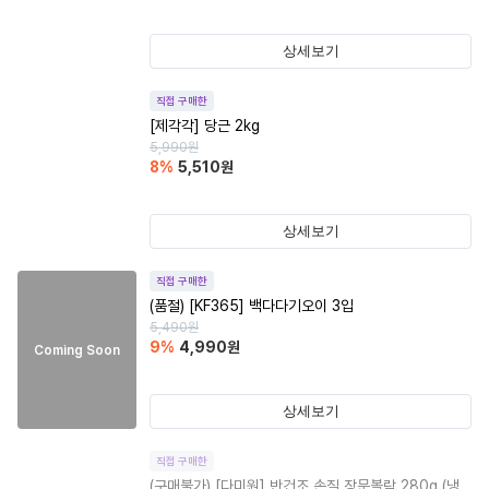
상세보기
직접 구매한
[제각각] 당근 2kg
5,990
원
8
%
5,510
원
상세보기
직접 구매한
(품절)
[KF365] 백다다기오이 3입
5,490
원
9
%
4,990
원
Coming Soon
상세보기
직접 구매한
(구매불가)
[다미원] 반건조 손질 장문볼락 280g (냉