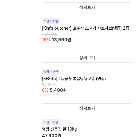
상세보기
직접 구매한
[Kim's butcher] 호주산 소고기 샤브샤브(냉동) 2종
16,500
원
15
%
13,990
원
상세보기
직접 구매한
[KF365] 1등급 닭볶음탕용 2종 (냉장)
5,990
원
8
%
5,490
원
상세보기
직접 구매한
영광 신동진 쌀 10kg
47,900
원