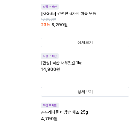
직접 구매한
[KF365] 간편한 6가지 해물 모듬
10,900
원
23
%
8,290
원
상세보기
직접 구매한
[한성] 국산 새우젓갈 1kg
14,900
원
상세보기
직접 구매한
곤드레나물 비빔밥 채소 25g
4,790
원