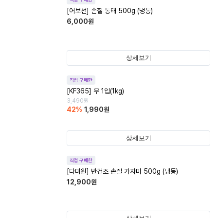
[어보선] 손질 동태 500g (냉동)
6,000
원
상세보기
직접 구매한
[KF365] 무 1입(1kg)
3,490
원
42
%
1,990
원
상세보기
직접 구매한
[다미원] 반건조 손질 가자미 500g (냉동)
12,900
원