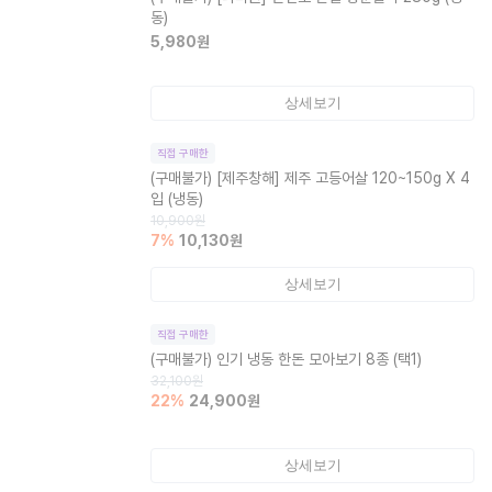
동)
5,980
원
상세보기
직접 구매한
(구매불가)
[제주창해] 제주 고등어살 120~150g X 4
입 (냉동)
10,900
원
7
%
10,130
원
상세보기
직접 구매한
(구매불가)
인기 냉동 한돈 모아보기 8종 (택1)
32,100
원
22
%
24,900
원
상세보기