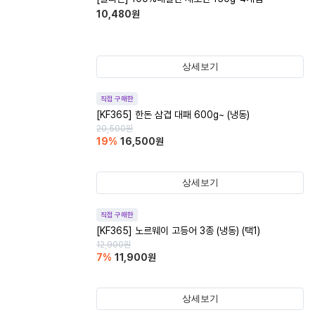
10,480
원
상세보기
직접 구매한
[KF365] 한돈 삼겹 대패 600g~ (냉동)
20,500
원
19
%
16,500
원
상세보기
직접 구매한
[KF365] 노르웨이 고등어 3종 (냉동) (택1)
12,900
원
7
%
11,900
원
상세보기