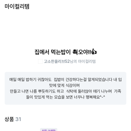
마이컬리템
집에서 먹는밥이 쵝오야!!👍
고소한올리브52
님의 마이컬리템
매일 매일 밥하기 귀찮아도  집밥이 건강하다는걸 알게되었습니다 내 입
맛에 맞게 식감이며  

만들고 나면 나름 뿌듯하기도 하고  식탁에 둘러앉아 얘기 나누며  가족
들이 맛있게 먹는 모습을 보면 너무나 행복해요^-^
상품
31
직접 구매한