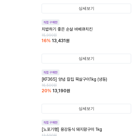
상세보기
직접 구매한
치밥하기 좋은 순살 바베큐치킨
15,990
원
16
%
13,431
원
상세보기
직접 구매한
[KF365] 양념 칼집 목살구이1kg (냉동)
16,500
원
20
%
13,190
원
상세보기
직접 구매한
[노포기행] 용강동식 돼지왕구이 1kg
13,590
원