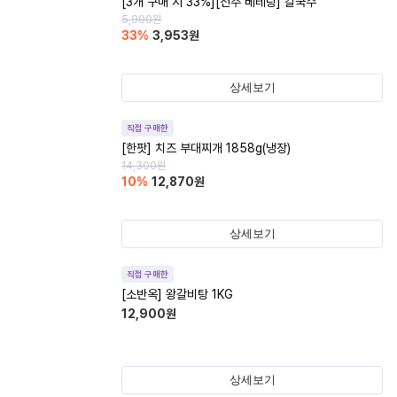
[3개 구매 시 33%][전주 베테랑] 칼국수
5,900
원
33
%
3,953
원
상세보기
직접 구매한
[한팟] 치즈 부대찌개 1858g(냉장)
14,300
원
10
%
12,870
원
상세보기
직접 구매한
[소반옥] 왕갈비탕 1KG
12,900
원
상세보기