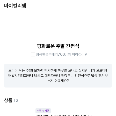
마이컬리템
평화로운 주말 간편식
깜찍한블루베리706
님의 마이컬리템
드디어 쉬는 주말! 모처럼 한가하게 하루를 보내고 싶지만 배가 고프다!! 
배달시키려고하니 비싸고 해먹자하니 귀찮으니 간편식으로 밥상 챙겨보
는게 어떠세요?
상품
12
직접 구매한