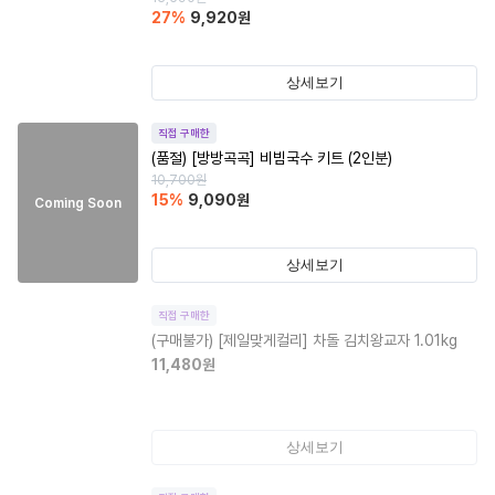
27
%
9,920
원
상세보기
직접 구매한
(품절)
[방방곡곡] 비빔국수 키트 (2인분)
10,700
원
15
%
9,090
원
Coming Soon
상세보기
직접 구매한
(구매불가)
[제일맞게컬리] 차돌 김치왕교자 1.01kg
11,480
원
상세보기