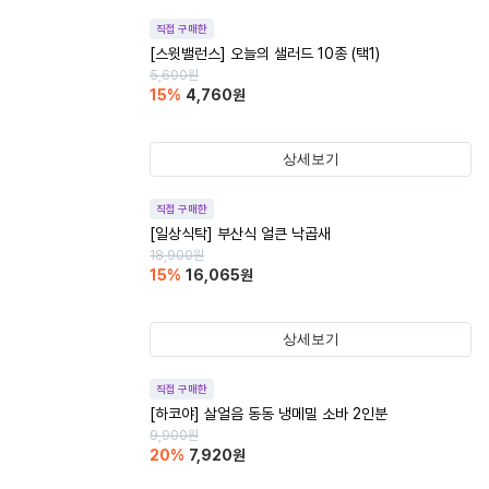
직접 구매한
[스윗밸런스] 오늘의 샐러드 10종 (택1)
5,600
원
15
%
4,760
원
상세보기
직접 구매한
[일상식탁] 부산식 얼큰 낙곱새
18,900
원
15
%
16,065
원
상세보기
직접 구매한
[하코야] 살얼음 동동 냉메밀 소바 2인분
9,900
원
20
%
7,920
원